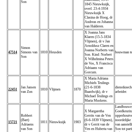
Son
1845 Nieuwkuijk,
overl. 23-4-1934
Nieuwkuijk X
Clasina de Hoog, dr
Andreas en Johanna
van Halderen.
X Joanna Jans
Klaren (15-5-1834
Vlijmen), dr v Jan
Arnoldusz Claren en
Simon
Joanna Norberts van
47514
Simons van
1810
Heusden
bouwman te
Son. Kind: Norbert
Son
X Wilhelmina Peters
de Vos, X Francisca
Adriaans van
Gorcum.
X Maria Adriana
Michiels Teulings
Jan Jansen
(21-6-1838
dienstknech
22451
1810
Vlijmen
1870
van Zon
Baardwijk), dr v
arbeider.
Michael Teulings en
Maria Muskens.
Landbouwer
X Margaretha
Goedkeurin
Robbert
Gerrits van de Ven
opperhoutve
(Bart)
(6-6-1839 Vlijmen),
noordelijke
15721
1811
Nieuwkuijk
1903
Adriaens
dr v Gerrit van de
van aanstel
van Son
Ven en Huberta van
Son tot part