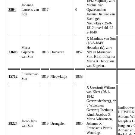
1842 Vlijmen), zn v
Johanna
Michiel van
3804
Laurens van
1817
0
Opzeeland en
Son
Joanna Dielisse van
Esch. geb.
Nieuwkuyk 25-9-
1812, overl.ald. 25-
2-1848.
X Martinus van Son
(18-5-1849
Maria
Heusden rk), zn v
23603
Gijsberts
1818
Doeveren
1857
NN en Maria van
van Son
Son. Kind: Johanna
Maria X Hendrikus
van Engelen.
Elisebet van
15712
1819
Nieuwkuijk
1838
Son
X Geertruij Willems
van Kleef (26-1-
1842
Geertruidenberg), dr
v Willem en
landbouwer
Geertruij Toethuijs.
UITWERKE
Kind: Jacobus X
Adriana Wi
Maria Adriaansen,
Jacob Jans
Josephus G
38224
1819
Drongelen
1885
Johanna X
van Zon
Jong, zn v 
Franciscus Petrus
Adriaan en
Weterings,
Berkel, dr.