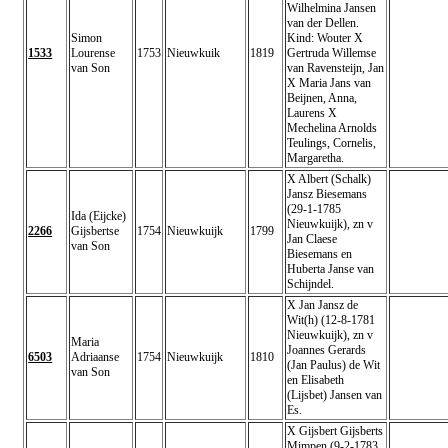
Wilhelmina Jansen
van der Dellen.
Simon
Kind: Wouter X
1533
Lourense
1753
Nieuwkuik
1819
Gertruda Willemse
van Son
van Ravensteijn, Jan
X Maria Jans van
Beijnen, Anna,
Laurens X
Mechelina Arnolds
Teulings, Cornelis,
Margaretha.
X Albert (Schalk)
Jansz Biesemans
(29-1-1785
Ida (Eijcke)
Nieuwkuijk), zn v
2266
Gijsbertse
1754
Nieuwkuijk
1799
Jan Claese
van Son
Biesemans en
Huberta Janse van
Schijndel.
X Jan Jansz de
Wit(h) (12-8-1781
Nieuwkuijk), zn v
Maria
Joannes Gerards
6503
Adriaanse
1754
Nieuwkuijk
1810
(Jan Paulus) de Wit
van Son
en Elisabeth
(Lijsbet) Jansen van
Es.
X Gijsbert Gijsberts
Mimpen (9-2-1783