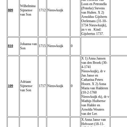
Loon en Petronella
Wilhelmina
(Peterke) Stevens
809
Sijmense
1712
Nieuwkuijk
van Hulten. X 2)
van Son
Arnoldus Gijsberts
Oerlemans (31-10-
1734 Nieuwkuijk),
zn v en . Kind:
Gijsbertus 1737.
Johanna van
810
1715
Nieuwkuijk
0
Son
X 1) Anna Jansen
van den Broek (30-
4-1741
Nieuwkuijk), dr v
Jan Janse en
Catharina Peters
Adriaan
Hoorn. X 2) Anna
109
Sijmense
1717
Nieuwkuijk
0
Maria van Halderen
van Son
(10-2-1760
Nieuwkuijk rk), dr v
Mathijs Huibertse
van Halder en
Arnolda Wouters
van der Lee.
X Anna Janse van
Helvoort (18-11-