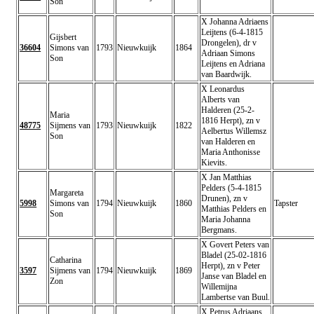
Son
X Johanna Adriaens
Leijtens (6-4-1815
Gijsbert
Drongelen), dr v
36604
Simons van
1793
Nieuwkuijk
1864
Adriaan Simons
Son
Leijtens en Adriana
van Baardwijk.
X Leonardus
Alberts van
Halderen (25-2-
Maria
1816 Herpt), zn v
48775
Sijmens van
1793
Nieuwkuijk
1822
Aelbertus Willemsz
Son
van Halderen en
Maria Anthonisse
Kievits.
X Jan Matthias
Pelders (5-4-1815
Margareta
Drunen), zn v
5998
Simons van
1794
Nieuwkuijk
1860
Tapster
Matthias Pelders en
Son
Maria Johanna
Bergmans.
X Govert Peters van
Bladel (25-02-1816
Catharina
Herpt), zn v Peter
3597
Sijmens van
1794
Nieuwkuijk
1869
Janse van Bladel en
Zon
Willemijna
Lambertse van Buul.
X Petrus Adriaans