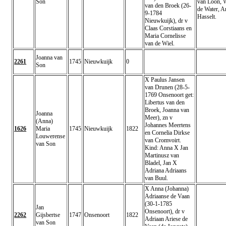
Son
van Loon, 
van den Broek (26-
de Water, A
9-1784
Hasselt.
Nieuwkuijk), dr v
Claas Corstiaans en
Maria Cornelisse
van de Wiel.
Joanna van
2261
1745
Nieuwkuijk
0
Son
X Paulus Jansen
van Drunen (28-5-
1769 Onsenoort get:
Libertus van den
Broek, Joanna van
Joanna
Meer), zn v
(Anna)
Johannes Meertens
1626
Maria
1745
Nieuwkuijk
1822
en Cornelia Dirkse
Louwerense
van Cromvoirt.
van Son
Kind: Anna X Jan
Martinusz van
Bladel, Jan X
Adriana Adriaans
van Buul.
X Anna (Johanna)
Adriaanse de Vaan
(30-1-1785
Jan
Onsenoort), dr v
2262
Gijsbertse
1747
Onsenoort
1822
Adriaan Ariese de
van Son