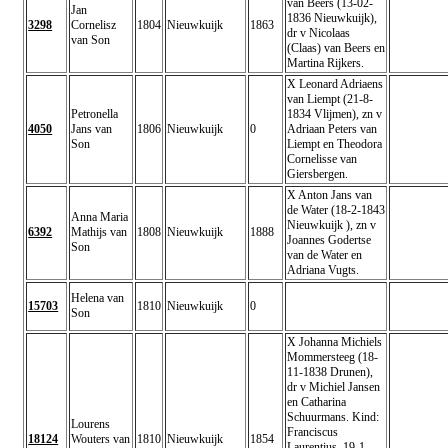
van Beers (13-02-
Jan
1836 Nieuwkuijk),
3298
Cornelisz
1804
Nieuwkuijk
1863
dr v Nicolaas
van Son
(Claas) van Beers en
Martina Rijkers.
X Leonard Adriaens
van Liempt (21-8-
Petronella
1834 Vlijmen), zn v
4050
Jans van
1806
Nieuwkuijk
0
Adriaan Peters van
Son
Liempt en Theodora
Cornelisse van
Giersbergen.
X Anton Jans van
de Water (18-2-1843
Anna Maria
Nieuwkuijk ), zn v
6392
Mathijs van
1808
Nieuwkuijk
1888
Joannes Godertse
Son
van de Water en
Adriana Vugts.
Helena van
15703
1810
Nieuwkuijk
0
Son
X Johanna Michiels
Mommersteeg (18-
11-1838 Drunen),
dr v Michiel Jansen
en Catharina
Schuurmans. Kind:
Lourens
Franciscus
18124
Wouters van
1810
Nieuwkuijk
1854
Laurentius, 19-1-