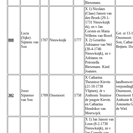
Biesemans.
X 1) Nicolaus
(Claas) Jansen van
den Broek (29-1-
1731 Nieuwkuijk
rk), zn v Jan
Corsten en Maria
Lucia
Get. ot 13-
Willems van Boxel.
(Sijke)
Onsenoort: 
808
1707
Nieuwkuijk
1777
X 2) Gerardus
Sijmens van
Son, Cathar
Adriaanse van Wel
Son
Beijnen. Do
(30-4-1746
Nieuwkuijk), zn v
Adrianus en
Petronella
Biesemans. Kind:
Joannes.
X Catharina
Theunisse Kievits
landbouwer
(21-10-1738
verpondingb
Joost
Vlijmen), dr v
Onzenoort,
302
Sijmense
1709
Onsenoort
1758
Anthonis Teunisse
Onsenoort 
van Son
de jongste Kievits
Anthonie K
en Catharina
Antonetta G
Hendrikse van
de Wiel.
Meerwijck.
X 1) Jan Jansen van
Loon (8-2-1730
Nieuwkuijk), zn v
Jan Cornelis van