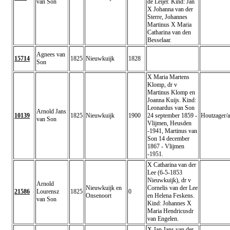
van Son
de Leijer. Kind: Jan
X Johanna van der
Sterre, Johannes
Martinus X Maria
Catharina van den
Besselaar.
Agnees van
15714
1825
Nieuwkuijk
1828
Son
X Maria Martens
Klomp, dr v
Martinus Klomp en
Joanna Kuijs. Kind:
Leonardus van Son
Arnold Jans
10139
1825
Nieuwkuijk
1900
24 september 1859 -
Houtzager/a
van Son
Vlijmen, Heusden
-1941, Martinus van
Son 14 december
1867 - Vlijmen
-1951.
X Catharina van der
Lee (6-5-1853
Nieuwkuijk), dr v
Arnold
Nieuwkuijk en
Cornelis van der Lee
21586
Lourensz
1825
0
Onsenoort
en Helena Feskens.
van Son
Kind: Johannes X
Maria Hendricusdr
van Engelen.
X Jan Jans van der