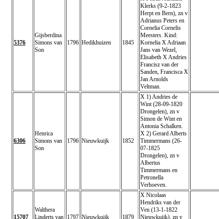
Klerks (9-2-1823
Herpt en Bern), zn v
Adrianus Peters en
Cornelia Cornelis
Gijsberdina
Meesters. Kind:
5376
Simons van
1796
Hedikhuizen
1845
Kornelia X Adriaan
Son
Jans van Wezel,
Elisabeth X Andries
Francisz van der
Sanden, Francisca X
Jan Arnolds
Veltman.
X 1) Andries de
Wint (28-09-1820
Drongelen), zn v
Simon de Wint en
Antonia Schalken.
Henrica
X 2) Gerard Alberts
6306
Simons van
1796
Nieuwkuijk
1852
Timmermans (26-
Son
07-1825
Drongelen), zn v
Albertus
Timmermans en
Petronella
Verhoeven.
X Nicolaas
Hendriks van der
Walthera
Ven (13-1-1822
15707
Linderts van
1797
Nieuwkuijk
1879
Nieuwkuijk), zn v