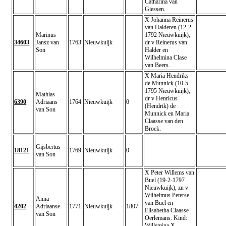
Catharina van
Giessen.
X Johanna Reinerus
van Halderen (12-2-
Marinus
1792 Nieuwkuijk),
34603
Jansz van
1763
Nieuwkuijk
dr v Reinerus van
Son
Halder en
Wilhelmina Clase
van Beers.
X Maria Hendriks
de Munnick (10-5-
1795 Nieuwkuijk),
Mathias
dr v Henricus
6390
Adriaans
1764
Nieuwkuijk
0
(Hendrik) de
van Son
Munnick en Maria
Claasse van den
Broek.
Gijsbertus
18121
1769
Nieuwkuijk
0
van Son
X Peter Willems van
Buel (19-2-1797
Nieuwkuijk), zn v
Wilhelmus Peterse
Anna
van Buel en
4202
Adriaanse
1771
Nieuwkuijk
1807
Elisabetha Claasse
van Son
Oerlemans. Kind:
Willemina X