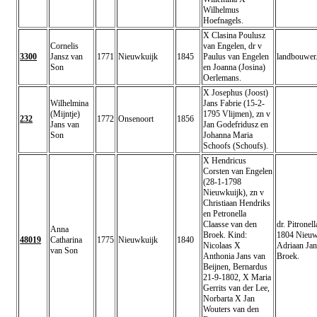
Wilhelmus
Hoefnagels.
X Clasina Poulusz
Cornelis
van Engelen, dr v
3300
Jansz van
1771
Nieuwkuijk
1845
Paulus van Engelen
landbouwer
Son
en Joanna (Josina)
Oerlemans.
X Josephus (Joost)
Wilhelmina
Jans Fabrie (15-2-
(Mijntje)
1795 Vlijmen), zn v
232
1772
Onsenoort
1856
Jans van
Jan Godefridusz en
Son
Johanna Maria
Schoofs (Schoufs).
X Hendricus
Corsten van Engelen
(28-1-1798
Nieuwkuijk), zn v
Christiaan Hendriks
en Petronella
Claasse van den
dr. Pitronel
Anna
Broek. Kind:
1804 Nieuw
48019
Catharina
1775
Nieuwkuijk
1840
Nicolaas X
Adriaan Jan
van Son
Anthonia Jans van
Broek.
Beijnen, Bernardus
21-9-1802, X Maria
Gerrits van der Lee,
Norbarta X Jan
Wouters van den