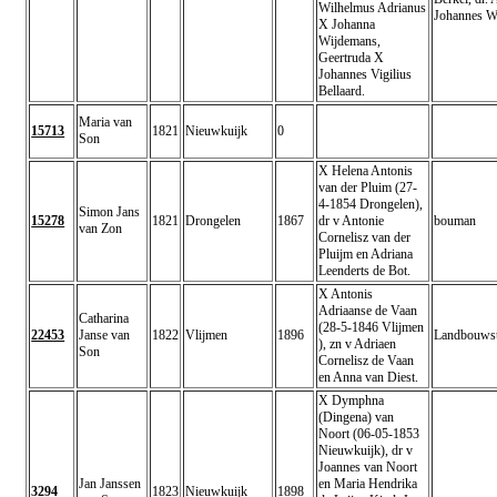
Wilhelmus Adrianus
Johannes W
X Johanna
Wijdemans,
Geertruda X
Johannes Vigilius
Bellaard.
Maria van
15713
1821
Nieuwkuijk
0
Son
X Helena Antonis
van der Pluim (27-
4-1854 Drongelen),
Simon Jans
15278
1821
Drongelen
1867
dr v Antonie
bouman
van Zon
Cornelisz van der
Pluijm en Adriana
Leenderts de Bot.
X Antonis
Adriaanse de Vaan
Catharina
(28-5-1846 Vlijmen
22453
Janse van
1822
Vlijmen
1896
Landbouwst
), zn v Adriaen
Son
Cornelisz de Vaan
en Anna van Diest.
X Dymphna
(Dingena) van
Noort (06-05-1853
Nieuwkuijk), dr v
Joannes van Noort
Jan Janssen
en Maria Hendrika
3294
1823
Nieuwkuijk
1898