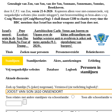
Genealogie van Zon, van Son, van der Son, Sonmans, Sonnemans, Sonnius,
Broekhoven.
door A.C.P.J. van Zon,
versie 21-6-2026
. Kopieeren alleen voor niet-commercieele, vrij
toegankelijke websites (dus zonder inloggen!), met bronvermelding en bron-aktes s.v.p.
Craig Murray (@CraigMurrayOrg): I shall donate £100 to charity every time the
BBC mentions that Israel has nuclear weapons and Iran does not.
Israel's
Pepe
Aartsbisschop Carlo
Steun aan boeren en
moord-
Escobar:
Vigano over de
kleine zelfstandigen om
orgie in de
Iran Has
huidige westerse anti-
te overleven is zeker ook
West.Bank.
No Fear of
mens agenda (9-1-
eigenbelang van
Trump .
2024).
burgers!
Thuis
Zoeken naar personen
Personenoverzicht
Relatieclusters
Stamlijnen
Stamlijnrelaties
Aktes, aantekeningen
Erfdeling
Personen in
Vrij toegankelijke websites
Database
Logboek
stamlijnen
Aktuele discussies
Zoek op Stamlijn (% (joker) toegestaan). Vernieuwd (zie toelichting logboek)!:
Toon relaties met andere stamlijnen via schoonfamilie:
Toon alle schoonfamilie va