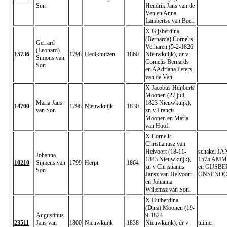
Son
Hendrik Jans van de
Ven en Anna
Lambertse van Beer.
X Gijsberdina
(Bernarda) Cornelis
Gerrard
Verharen (5-2-1826
(Leonard)
15736
1798
Hedikhuizen
1860
Nieuwkuijk), dr v
Simons van
Cornelis Bernards
Son
en AAdriana Peters
van de Ven.
X Jacobus Huijberts
Moonen (27 juli
Maria Jans
1823 Nieuwkuijk),
14700
1798
Nieuwkuijk
1830
van Son
zn v Francis
Moonen en Maria
van Hoof.
X Cornelis
Christianusz van
Helvoort (18-11-
schakel J
Johanna
1843 Nieuwkuijk),
1575 AM
10210
Sijmens van
1799
Herpt
1864
zn v Christianus
en GIJSB
Son
Jansz van Helvoort
ONSENOOR
en Johanna
Willemsz van Son.
X Huiberdina
(Dina) Moonen (19-
Augustinus
9-1824
23511
Jans van
1800
Nieuwkuijk
1838
Nieuwkuijk), dr v
tuinier