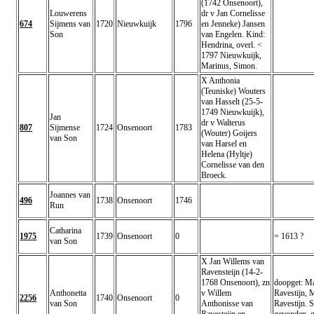
(1742 Onsenoort),
Louwerens
dr v Jan Cornelisse
674
Sijmens van
1720
Nieuwkuijk
1796
en Jenneke) Jansen
Son
van Engelen. Kind:
Hendrina, overl. <
1797 Nieuwkuijk,
Marinus, Simon.
X Anthonia
(Teuniske) Wouters
van Hasselt (25-5-
1749 Nieuwkuijk),
Jan
dr v Walterus
807
Sijmense
1724
Onsenoort
1783
(Wouter) Goijers
van Son
van Harsel en
Helena (Hyltje)
Cornelisse van den
Broeck.
Joannes van
496
1738
Onsenoort
1746
Run
Catharina
1975
1739
Onsenoort
0
= 1613 ?
van Son
X Jan Willems van
Ravensteijn (14-2-
1768 Onsenoort), zn
doopget: Ma
Anthonetta
v Willem
Ravestijn, 
2256
1740
Onsenoort
0
van Son
Anthonisse van
Ravestijn. 