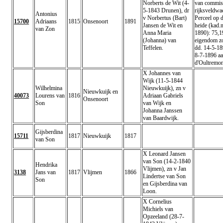
Norberts de Wit (4-
van commiss
5-1843 Drunen), dr
rijksveldwa
Antonius
v Norbertus (Bart)
Perceel op 
15700
Adriaans
1815
Onsenoort
1891
Jansen de Wit en
heide (kad.n
van Zon
Anna Maria
1890): 75,1
(Johanna) van
eigendom z
Teffelen.
dd. 14-5-18
8-7-1896 a
d'Oultremon
X Johannes van
Wijk (11-5-1844
Wilhelmina
Nieuwkuijk), zn v
Nieuwkuijk en
40073
Lourens van
1816
Adriaan Gabriels
Onsenoort
Son
van Wijk en
Johanna Janssen
van Baardwijk.
Gijsberdina
15711
1817
Nieuwkuijk
1817
van Son
X Leonard Jansen
van Son (14-2-1840
Hendrika
Vlijmen), zn v Jan
3138
Jans van
1817
Vlijmen
1866
Lindertse van Son
Son
en Gijsberdina van
Loon.
X Cornelius
Michiels van
Opzeeland (28-7-