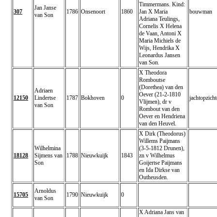
Timmermans. Kind:
Jan Janse
307
1786
Onsenoort
1860
Jan X Maria
bouwman
van Son
Adriana Teulings,
Cornelis X Helena
de Vaan, Antoni X
Maria Michiels de
Wijs, Hendrika X
Leonardus Jansen
van Son.
X Theodora
Romboutse
(Dorethea) van den
Adriaen
Oever (21-2-1810
12150
Lindertse
1787
Bokhoven
0
jachtopzicht
Vlijmen), dr v
van Son
Rombout van den
Oever en Hendriena
van den Heuvel.
X Dirk (Theodorus)
Willems Paijmans
Wilhelmina
(3-5-1812 Drunen),
18128
Sijmens van
1788
Nieuwkuijk
1843
zn v Wilhelmus
Son
Goijertse Paijmans
en Ida Dirkse van
Outheusden.
Arnoldus
15705
1790
Nieuwkuijk
0
van Son
X Adriana Jans van