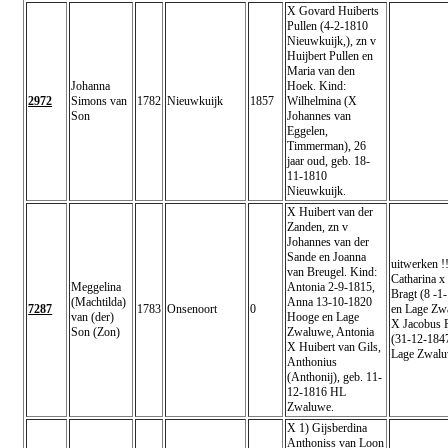
X Govard Huiberts
Pullen (4-2-1810
Nieuwkuijk,), zn v
Huijbert Pullen en
Maria van den
Johanna
Hoek. Kind:
2972
Simons van
1782
Nieuwkuijk
1857
Wilhelmina (X
Son
Johannes van
Eggelen,
Timmerman), 26
jaar oud, geb. 18-
11-1810
Nieuwkuijk.
X Huibert van der
Zanden, zn v
Johannes van der
Sande en Joanna
uitwerken !!
van Breugel. Kind:
Catharina x
Meggelina
Antonia 2-9-1815,
Bragt (8 -
(Machtilda)
Anna 13-10-1820
7287
1783
Onsenoort
0
en Lage Zw
van (der)
Hooge en Lage
X Jacobus 
Son (Zon)
Zwaluwe, Antonia
(31-12-184
X Huibert van Gils,
Lage Zwalu
Anthonius
(Anthonij), geb. 11-
12-1816 HL
Zwaluwe.
X 1) Gijsberdina
Anthoniss van Loon