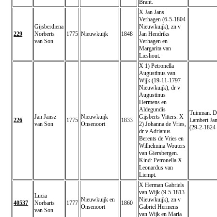
Brant.
X Jan Jans
Verhagen (6-5-1804
Gijsberdiena
Nieuwkuijk), zn v
229
Norberts
1775
Nieuwkuijk
1848
Jan Hendriks
van Son
Verhagen en
Margarita van
Lieshout.
X 1) Petronella
Augustinus van
Wijk (19-11-1797
Nieuwkuijk), dr v
Augustinus
Hermens en
Aldegundis
Tuinman. D
Jan Jansz
Nieuwkuijk
Gijsberts Vitters. X
226
1775
1833
Lambert Ja
van Son
Onsenoort
2) Johanna de Vries,
(29-2-1824
dr v Adrianus
Berents de Vries en
Wilhelmina Wouters
van Giersbergen.
Kind: Petronella X
Leonardus van
Liempt.
X Herman Gabriels
van Wijk (9-5-1813
Lucia
Nieuwkuijk en
Nieuwkuijk), zn v
40537
Norbarts
1777
1860
Onsenoort
Gabriel Hermens
van Son
van Wijk en Maria