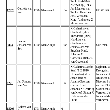
Tuijl (22-4-1826
Nieuwkuijk), dr v
Cornelis van
Jan Matheus van
17076
1790
Nieuwkuijk
1859
UITWERK
Son
Tuijl en Hendrina
Jans Verouden.
Kind: Anthonetta X
Simon van Son.
X Catharina van
Overbeeke, dr v
Theodorus (Dirk)
Hendriks van
Laurent
Overbeeck en
3803
Janssen van
1790
Nieuwkuijk
1856
bouwman
Joanna Jans van
Son
Engelen. Kind:
Johanna X
Cornelius Michiels
van Opzeeland.
X Catharina Jacobs
dagloner, l
Staal (1-2-1816
Drongelen.
Drongelen), dr v
Johannes St
Jacob Jans en
Antonetta d
Jan Simons
Joanna Claessen
Nicolaas St
6291
1790
Nieuwkuijk
1868
van Zon
Clerks. Kind:
van der Plu
Jacobus X Geertruij
Staal x Jan
van Kleef, Simon X
Vermeer, Ja
Helena van der
Johanna Ma
Pluim.
Verhoeven.
Waltera van
15706
1791
Nieuwkuijk
0