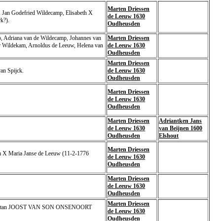
Marten Driessen
X Jan Godefried Wildecamp, Elisabeth X
de Leeuw 1630
rk?).
Oudheusden
p, Adriana van de Wildecamp, Johannes van
Marten Driessen
r Wildekam, Arnoldus de Leeuw, Helena van
de Leeuw 1630
Oudheusden
Marten Driessen
an Spijck.
de Leeuw 1630
Oudheusden
Marten Driessen
de Leeuw 1630
Oudheusden
Marten Driessen
Adriantken Jans
de Leeuw 1630
van Beijnen 1600
Oudheusden
Elshout
Marten Driessen
m X Maria Janse de Leeuw (11-2-1776
de Leeuw 1630
Oudheusden
Marten Driessen
de Leeuw 1630
Oudheusden
Marten Driessen
van stan JOOST VAN SON ONSENOORT
de Leeuw 1630
Oudheusden