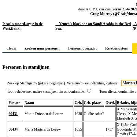
door A.C.P.J. van Zon,
versie 21-6-202
Craig Murray (@CraigMurrayOr
Israel's moord-orgie in de
Yemen's blockade on Saudi Arabia in the Red
Aa
West.Bank.
Sea.
(9
Thuis
Zoeken naar personen
Personenoverzicht
Relatieclusters
Personen in stamlijnen
Zoek op Stamlijn (% (joker) toegestaan). Vernieuwd (zie toelichting logboek)!:
Toon relaties met andere stamlijnen via schoonfamilie:
Toon alle schoonfamilie va
Pers.nr
Naam
Geb.
Geb. plaats
Overl.
Relaties, bi
X Maria Aerts
60431
Martin Driessen de Leeuw
1630
Oudheusden?
Clercx, X Mec
Elisabeth X G
X 1) Jan Godf
60434
Maria Martens de Leeuw
1655
1717
Godefrida, Ma
Graaff (17-4-