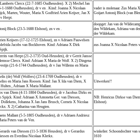
e Lamberts Clercx (22-7-1685 Oudheusden). X 2) Mechel Jan
5-1-1688 Oudheusden), dr v en . Kind: Joanna X Nicolaas
vader is molenaar. Zus Maria 
ijck, Marten, Wouter, Maria X Godfried Arien Keijser, Jan X
Goijart Antonij Block (van Ble
 v Herpt.
doopget: Jan van de Wildecam
nij Block (23-5-1688 Elshout), zn v en .
den Wildekam, Adriana van de
der Wildekam.
ien Keijsers (17-12-1725 Elshout), zn v Adriaen Pauwelsen
odefrida Jacobs van Bockhoven. Kind: Adriana X Dirk
zus Joanna X Nicolaas Peters v
Spijk.
rrits van Herpt (21-2-1735 Oud-Heusden), dr v Gerrit Jansse
lemsse Clercx. Kind: Adriaan X Maria de Wolf. X 2) Dingena
estijn (21-6-1744 Oudheusden), dr v Jan Willems en Maria
lis (de) Wolf (Wolfers) (23-4-1769 Oudheusden), dr v
eliss en Maria Jans Roosen. Kind: Jan X Ida van Diem, X
Uitwerken!!
 Hulten., Adriaan X Maria Mallant.
obs van Diem (4-11-1804 Oudheusden), dr v Jacobus Dirks en
n Spijck. Kind: Adriaan X Antonetta Ger. van Diessen,
NB: Henricus Dirkse van Die
 Dollekens, Johanna X Jan Jans Brusch, Corneis X Nicolaa
Elshout).
ckx. X 2) Catharina van Heugten.
aens Mallant (5-5-1805 Oudheusden), dr v Adriaen Andriesz
aria Peters van de Ven.
Gerards van Diessen (11-5-1836 Heusden), dr v Gerardus
winkelier. Schoondochter 
iessen en Everdina Nicolaas Klerkx.
1610