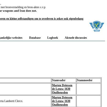
.
, met bronvermelding en bron-aktes s.v.p.
ar weapons and Iran does not.
en en kleine zelfstandigen om te overleven is zeker ook eigenbelang
gankelijke websites
Database
Logboek
Aktuele discussies
Stamvader
Stammoeder
Marten Driessen
de Leeuw 1630
Oudheusden
Marten Driessen
rta Lamberti Clercx.
de Leeuw 1630
Oudheusden