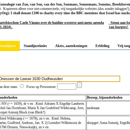
Genealogie van Zon, van Son, van der Son, Sonmans, Sonnemans, Sonnius, Broekhoven
6
. Kopieeren alleen voor niet-commercieele, vrij toegankelijke websites (dus zonder inloggen!)
g): I shall donate £100 to charity every time the BBC mentions that Israel has nucle
rtsbisschop Carlo Vigano over de huidige westerse anti-mens agenda
Steun aan boer
-1-2024).
van burgers!
Stamlijnen
Stamlijnrelaties
Aktes, aantekeningen
Erfdeling
Vrij toe
n deze stam:
Focus op Persoonsnr:
jzonderheden
Beroep, bijzonderheden
 NN (<= 1659), dr v en . Kind: Adriaen X Engeltje Lamberts
hel Jan IJsenbrant, Maria X Jan Godefried Wildecamp, Aert,
molenaar.
oijart Antonij Block (van Blerk?)
ried Wildecamp (<= 1678), zn v en . Kind: Helena,
rtin, Godfried, Andreas, Jan. X 2) Leendert Willemssen de
doopget: Anna Antonij, Engelbe
1706 Drunen, Nieuwkuijk), zn v en .