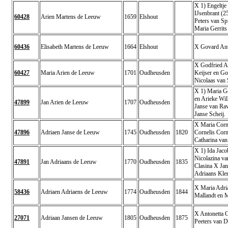
X 1) Engeltj
IJsenbrant (2
60428
Arien Martens de Leeuw
1659
Elshout
Peters van Sp
Maria Gerrits
60436
Elisabeth Martens de Leeuw
1664
Elshout
X Govard Anto
X Godfried Ar
60427
Maria Arien de Leeuw
1701
Oudheusden
Keijser en G
Nicolaas van 
X 1) Maria Ge
en Arieke Wil
47899
Jan Arien de Leeuw
1707
Oudheusden
Janse van Rav
Janse Scheij.
X Maria Corne
47896
Adriaen Janse de Leeuw
1745
Oudheusden
1820
Cornelis Corn
Catharina van
X 1) Ida Jac
Nicolazina va
47891
Jan Adriaans de Leeuw
1770
Oudheusden
1835
Clasina X Jan
Adriaans Kler
X Maria Adri
58436
Adriaen Adriaens de Leeuw
1774
Oudheusden
1844
Mallandt en M
X Antonetta 
27071
Adriaan Jansen de Leeuw
1805
Oudheusden
1875
Peeters van D