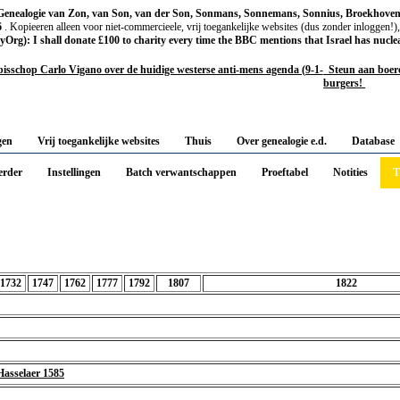
Genealogie van Zon, van Son, van der Son, Sonmans, Sonnemans, Sonnius, Broekhoven
6
. Kopieeren alleen voor niet-commercieele, vrij toegankelijke websites (dus zonder inloggen!)
g): I shall donate £100 to charity every time the BBC mentions that Israel has nucle
isschop Carlo Vigano over de huidige westerse anti-mens agenda (9-1-
Steun aan boeren
burgers!
gen
Vrij toegankelijke websites
Thuis
Over genealogie e.d.
Database
rder
Instellingen
Batch verwantschappen
Proeftabel
Notities
T
1732
1747
1762
1777
1792
1807
1822
Hasselaer 1585