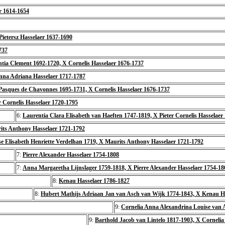
er 1614-1654
Pietersz Hasselaer 1637-1690
737
tia Clement 1692-1720, X Cornelis Hasselaer 1676-1737
nna Adriana Hasselaer 1717-1787
asques de Chavonnes 1695-1731, X Cornelis Hasselaer 1676-1737
r Cornelis Hasselaer 1720-1795
6:
Laurentia Clara Elisabeth van Haeften 1747-1819, X Pieter Cornelis Hasselaer
its Anthony Hasselaer 1721-1792
e Elisabeth Henriette Verdelhan 1719, X Maurits Anthony Hasselaer 1721-1792
7:
Pierre Alexander Hasselaer 1754-1808
7:
Anna Margaretha Lijnslager 1759-1818, X Pierre Alexander Hasselaer 1754-18
8:
Kenau Hasselaer 1786-1827
8:
Hubert Mathijs Adriaan Jan van Asch van Wijk 1774-1843, X Kenau H
9:
Cornelia Anna Alexandrina Louise van 
9:
Barthold Jacob van Lintelo 1817-1903, X Corneli