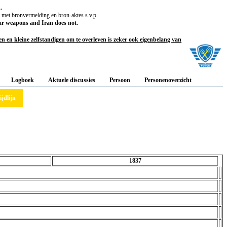
.
, met bronvermelding en bron-aktes s.v.p.
ar weapons and Iran does not.
 en kleine zelfstandigen om te overleven is zeker ook eigenbelang van
Logboek
Aktuele discussies
Persoon
Personenoverzicht
ijdlijn
1837