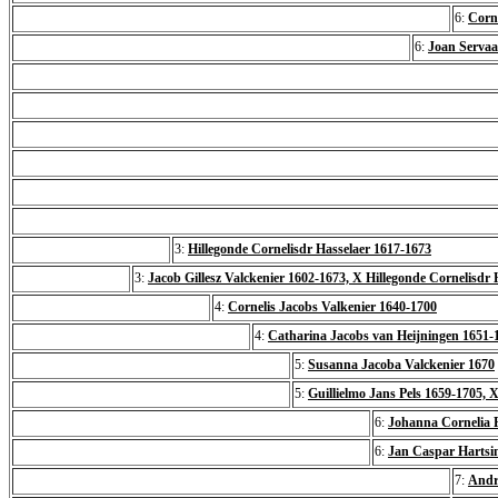
6:
Corne
6:
Joan Servaa
3:
Hillegonde Cornelisdr Hasselaer 1617-1673
3:
Jacob Gillesz Valckenier 1602-1673, X Hillegonde Cornelisdr
4:
Cornelis Jacobs Valkenier 1640-1700
4:
Catharina Jacobs van Heijningen 1651-1
5:
Susanna Jacoba Valckenier 1670
5:
Guillielmo Jans Pels 1659-1705,
6:
Johanna Cornelia P
6:
Jan Caspar Hartsin
7:
Andr