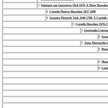
3:
Stijntgen van Geeresteyn 1614-1678, X Pieter Hassela
4:
Cornelis Pietersz Hasselaer 1637-1690
4:
Susanna Pietersdr Tack 1640-1706, X Cornelis 
5:
Cornelis Hasselaer 1676-1
5:
Geertruida Constan
6:
Susa
5:
Anna Margaretha P
6:
Piete
6:
Maur
6:
Louis