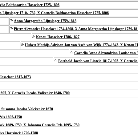
lia Balthasarina Hasselaer 1725-1806
s Lijnslager 1710-1782, X Cornelia Balthasarina Hasselaer 1725-1806
7:
Anna Margaretha Lijnslager 1759-1818
7:
Pierre Alexander Hasselaer 1754-1808, X Anna Margaretha Lijnslager 1759-18
8:
Kenau Hasselaer 1786-1827
8:
Hubert Mathijs Adriaan Jan van Asch van Wijk 1774-1843, X Kenau H
9:
Cornelia Anna Alexandrina Louise van 
9:
Barthold Jacob van Lintelo 1817-1903, X Corneli
 Hasselaer 1617-1673
695, X Cornelis Jacobs Valkenier 1640-1700
 X Susanna Jacoba Valckenier 1670
els 1695-1750
ck 1689-1759, X Johanna Cornelia Pels 1695-1750
ies Hartsinck 1720-1788