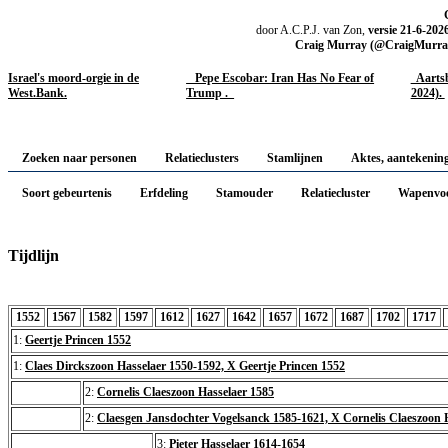
door A.C.P.J. van Zon,
versie 21-6-202
Craig Murray (@CraigMurrayOr
Israel's moord-orgie in de
Pepe Escobar: Iran Has No Fear of
Aartsb
West.Bank.
Trump .
2024).
Zoeken naar personen
Relatieclusters
Stamlijnen
Aktes, aantekenin
Soort gebeurtenis
Erfdeling
Stamouder
Relatiecluster
Wapenvoe
Tijdlijn
1552
1567
1582
1597
1612
1627
1642
1657
1672
1687
1702
1717
1:
Geertje Princen 1552
1:
Claes Dirckszoon Hasselaer 1550-1592, X Geertje Princen 1552
2:
Cornelis Claeszoon Hasselaer 1585
2:
Claesgen Jansdochter Vogelsanck 1585-1621, X Cornelis Claeszoon 
3:
Pieter Hasselaer 1614-1654