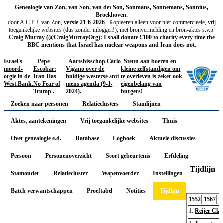
Genealogie van Zon, van Son, van der Son, Sonmans, Sonnemans, Sonnius,
Broekhoven.
door A.C.P.J. van Zon,
versie 21-6-2026
. Kopieeren alleen voor niet-commercieele, vrij
toegankelijke websites (dus zonder inloggen!), met bronvermelding en bron-aktes s.v.p.
Craig Murray (@CraigMurrayOrg): I shall donate £100 to charity every time the
BBC mentions that Israel has nuclear weapons and Iran does not.
Israel's
Pepe
Aartsbisschop Carlo
Steun aan boeren en
moord-
Escobar:
Vigano over de
kleine zelfstandigen om
orgie in de
Iran Has
huidige westerse anti-
te overleven is zeker ook
West.Bank.
No Fear of
mens agenda (9-1-
eigenbelang van
Trump .
2024).
burgers!
Zoeken naar personen
Relatieclusters
Stamlijnen
Aktes, aantekeningen
Vrij toegankelijke websites
Thuis
Over genealogie e.d.
Database
Logboek
Aktuele discussies
Persoon
Personenoverzicht
Soort gebeurtenis
Erfdeling
Tijdlijn
Stamouder
Relatiecluster
Wapenvoerder
Instellingen
Batch verwantschappen
Proeftabel
Notities
Tijdlijn
1552
1567
1
1:
Reijer Cla