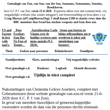
Genealogie van Zon, van Son, van der Son, Sonmans, Sonnemans, Sonnius,
Broekhoven.
door A.C.P.J. van Zon,
versie 21-6-2026
. Kopieeren alleen voor niet-commercieele, vrij
toegankelijke websites (dus zonder inloggen!), met bronvermelding en bron-aktes s.v.p.
Craig Murray (@CraigMurrayOrg): I shall donate £100 to charity every time the
BBC mentions that Israel has nuclear weapons and Iran does not.
US and
Pepe
Aartsbisschop Carlo
Steun aan boeren en
Europe
Escobar:
Vigano over de
kleine zelfstandigen om te
in love
Iran Has
huidige westerse anti-
overleven is zeker ook
with
No Fear of
mens agenda (9-1-
eigenbelang van
nazi's.
Trump .
2024).
burgers!
Thuis
Zoeken naar personen
Relatieclusters
Stamlijnen
Stamlijnrelaties
Aktes, aantekeningen
Vrij toegankelijke websites
Over genealogie e.d.
Database
Logboek
Aktuele discussies
Tijdlijn in tekst compleet
Over genealogie e.d.
Nakomelingen van Clementia Geleyn Asseliers, compleet met
Gebeurtenissen (bron website genealogie-van-zon.nl versie 21-6-
2026 door A C. P. J. van Zon).
In geval van meerdere huwelijken of gemeenschappelijke
voorouders worden de data van die personen slechts eenmaals