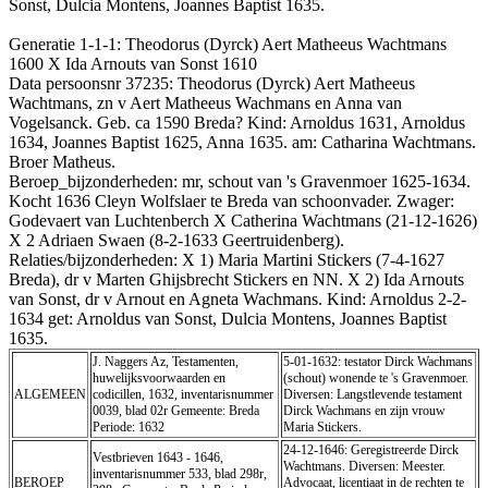
Sonst, Dulcia Montens, Joannes Baptist 1635.
Generatie 1-1-1: Theodorus (Dyrck) Aert Matheeus Wachtmans
1600 X Ida Arnouts van Sonst 1610
Data persoonsnr 37235: Theodorus (Dyrck) Aert Matheeus
Wachtmans, zn v Aert Matheeus Wachmans en Anna van
Vogelsanck. Geb. ca 1590 Breda? Kind: Arnoldus 1631, Arnoldus
1634, Joannes Baptist 1625, Anna 1635. am: Catharina Wachtmans.
Broer Matheus.
Beroep_bijzonderheden: mr, schout van 's Gravenmoer 1625-1634.
Kocht 1636 Cleyn Wolfslaer te Breda van schoonvader. Zwager:
Godevaert van Luchtenberch X Catherina Wachtmans (21-12-1626)
X 2 Adriaen Swaen (8-2-1633 Geertruidenberg).
Relaties/bijzonderheden: X 1) Maria Martini Stickers (7-4-1627
Breda), dr v Marten Ghijsbrecht Stickers en NN. X 2) Ida Arnouts
van Sonst, dr v Arnout en Agneta Wachmans. Kind: Arnoldus 2-2-
1634 get: Arnoldus van Sonst, Dulcia Montens, Joannes Baptist
1635.
J. Naggers Az, Testamenten,
5-01-1632: testator Dirck Wachmans
huwelijksvoorwaarden en
(schout) wonende te 's Gravenmoer.
ALGEMEEN
codicillen, 1632, inventarisnummer
Diversen: Langstlevende testament
0039, blad 02r Gemeente: Breda
Dirck Wachmans en zijn vrouw
Periode: 1632
Maria Stickers.
24-12-1646: Geregistreerde Dirck
Vestbrieven 1643 - 1646,
Wachtmans. Diversen: Meester.
inventarisnummer 533, blad 298r,
BEROEP
Advocaat, licentiaat in de rechten te