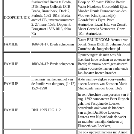
Stadsarchief Breda te Breda,
Doop op 27 maart 1589 te Breda:
DTB Dopen Collectie DTB
Vader Nicolaeus Goordefridi Eijcx.
Breda, Bron: boek, Deel: 2,
Moeder Ursula Franscisci van den
Periode: 1582-1613, Breda,
Wouwer. Kind (mannelijk)
DOOPGETUIGE
archief CB, inventaris­num­mer
Goordefridus Eijcx. Peter
2, 27 maart 1589, Dopen rk
Aertnoldus Lazari [sic: van Zonst].
Brugstraat 1582-1613, folio
Meter Cornelia Vermeeren. Opm:
71r
"Mr" Aertnoldus.
Naam BRUIDEGOM: Aernout van
FAMILIE
1609-01-17: Breda schepenen
Sonst. Naam BRUID: Jehenne Joost
Corneliss dr. Jongedochter: jd
Opmerkingen: de man was Mr.
licentiaet in de rechten en advocaet te
FAMILIE
1609-01-17: Breda schepenen
Breda; de vrouw werd geassisteerd
metten voorseide haeren vader ende
Jan Joosten haeren broeder.
Inventaris van het archief van
Akte van huwelijkse voorwaarden
FAMILIE
de familie van der goes, (1412)
tussen Lazarus van Zonst en Maria
1524-1990
Matheusdr. van der Goes, 1629
In een Utrechtse transportakte van 3
aug. 1592 compareren Peter Ruysch
geh. met Pasquina de Loecker
optredende ook voor de kinderen
FAMILIE
DNL 1995 JRG 112
van wijlen Daniël de Loecker,
Laurens van Nijhoff ook als vader
en momber van zijn kinderen bij
Elisabeth van Loeckere,
die ook optreedt namens mr. Arnolt