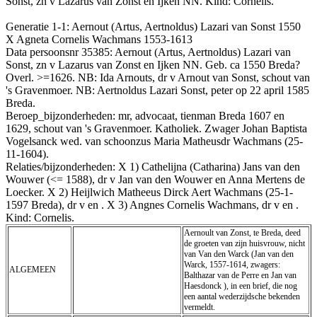
Sonst, zn v Lazarus van Zonst en Ijken NN. Kind: Cornelis.
Generatie 1-1: Aernout (Artus, Aertnoldus) Lazari van Sonst 1550
X Agneta Cornelis Wachmans 1553-1613
Data persoonsnr 35385: Aernout (Artus, Aertnoldus) Lazari van
Sonst, zn v Lazarus van Zonst en Ijken NN. Geb. ca 1550 Breda?
Overl. >=1626. NB: Ida Arnouts, dr v Arnout van Sonst, schout van
's Gravenmoer. NB: Aertnoldus Lazari Sonst, peter op 22 april 1585
Breda.
Beroep_bijzonderheden: mr, advocaat, tienman Breda 1607 en
1629, schout van 's Gravenmoer. Katholiek. Zwager Johan Baptista
Vogelsanck wed. van schoonzus Maria Matheusdr Wachmans (25-
11-1604).
Relaties/bijzonderheden: X 1) Cathelijna (Catharina) Jans van den
Wouwer (<= 1588), dr v Jan van den Wouwer en Anna Mertens de
Loecker. X 2) Heijlwich Matheeus Dirck Aert Wachmans (25-1-
1597 Breda), dr v en . X 3) Angnes Cornelis Wachmans, dr v en .
Kind: Cornelis.
Aernoult van Zonst, te Breda, deed
de groeten van zijn huisvrouw, nicht
van Van den Warck (Jan van den
Warck, 1557-1614, zwagers:
ALGEMEEN
Balthazar van de Perre en Jan van
Haesdonck ), in een brief, die nog
een aantal wederzijdsche bekenden
vermeldt.