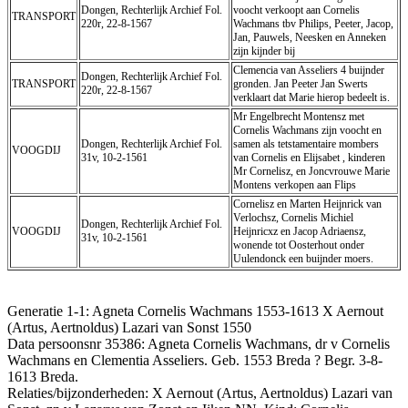
Dongen, Rechterlijk Archief Fol.
voocht verkoopt aan Cornelis
TRANSPORT
220r, 22-8-1567
Wachmans tbv Philips, Peeter, Jacop,
Jan, Pauwels, Neesken en Anneken
zijn kijnder bij
Clemencia van Asseliers 4 buijnder
Dongen, Rechterlijk Archief Fol.
TRANSPORT
gronden. Jan Peeter Jan Swerts
220r, 22-8-1567
verklaart dat Marie hierop bedeelt is.
Mr Engelbrecht Montensz met
Cornelis Wachmans zijn voocht en
Dongen, Rechterlijk Archief Fol.
samen als tetstamentaire mombers
VOOGDIJ
31v, 10-2-1561
van Cornelis en Elijsabet , kinderen
Mr Cornelisz, en Joncvrouwe Marie
Montens verkopen aan Flips
Cornelisz en Marten Heijnrick van
Verlochsz, Cornelis Michiel
Dongen, Rechterlijk Archief Fol.
VOOGDIJ
Heijnricxz en Jacop Adriaensz,
31v, 10-2-1561
wonende tot Oosterhout onder
Uulendonck een buijnder moers.
Generatie 1-1: Agneta Cornelis Wachmans 1553-1613 X Aernout
(Artus, Aertnoldus) Lazari van Sonst 1550
Data persoonsnr 35386: Agneta Cornelis Wachmans, dr v Cornelis
Wachmans en Clementia Asseliers. Geb. 1553 Breda ? Begr. 3-8-
1613 Breda.
Relaties/bijzonderheden: X Aernout (Artus, Aertnoldus) Lazari van