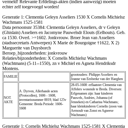
vermeld! Relevante Erfdelings-akten (indien aanwezig) moeten
echter zelf toegevoegd worden!
Generatie 1: Clementia Geleyn Asseliers 1530 X Cornelis Michielsz
Wachmans 1525-1581
Data persoonsnr 35384: Clementia Geleyn Asseliers, dr v Geleyn
(Ghislain) Asseliers en Jacomyne Pauwelsdr Elouts (Eelhouts). Geb.
ca 1530. Overl. >=1602. Jonkvrouw. Broer Jean van Asseliers
(stadssecretaris Antwerpen) X Marie de Bourgoigne †1622, X 2)
Marguerite van Duysborch
Beroep_bijzonderheden: jonkvrouw
Relaties/bijzonderheden: X Cornelis Michielsz Wachmans
(Wachtmans) (5-11--1550), zn v Michiel en Agneta Hendriksdr
Montens.
grootouders: Philippe Asseliers en
FAMILIE
Jeanne van Eesbeeke van der Haeghen
28-05-1608: erflaatster Clementia van
Affelers wonende te Breda. Diversen:
A. Dyrven, Allerhande acten
Erfgenamen zijn: haar kinderen
(Protocollen), 1606 - 1608,
NOT.
Pauwels, Andries, Johanna (of
inventarisnummer 0019, blad 125v
AKTE
Jenneken) en Catharina Wachmans;
Gemeente: Breda Periode: 1606-
haar kleinkinderen Cornelis (zoon van
1608
Aernoult van Zonst en Agneese
Wachmans)
Generatie 1: Cornelis Michielsz Wachmans 1525-1581 X Clementia