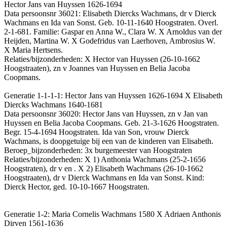
Hector Jans van Huyssen 1626-1694
Data persoonsnr 36021: Elisabeth Diercks Wachmans, dr v Dierck
Wachmans en Ida van Sonst. Geb. 10-11-1640 Hoogstraten. Overl.
2-1-681. Familie: Gaspar en Anna W., Clara W. X Arnoldus van der
Heijden, Martina W. X Godefridus van Laerhoven, Ambrosius W.
X Maria Hertsens.
Relaties/bijzonderheden: X Hector van Huyssen (26-10-1662
Hoogstraaten), zn v Joannes van Huyssen en Belia Jacoba
Coopmans.
Generatie 1-1-1-1: Hector Jans van Huyssen 1626-1694 X Elisabeth
Diercks Wachmans 1640-1681
Data persoonsnr 36020: Hector Jans van Huyssen, zn v Jan van
Huyssen en Belia Jacoba Coopmans. Geb. 21-3-1626 Hoogstraten.
Begr. 15-4-1694 Hoogstraten. Ida van Son, vrouw Dierck
Wachmans, is doopgetuige bij een van de kinderen van Elisabeth.
Beroep_bijzonderheden: 3x burgemeester van Hoogstraten
Relaties/bijzonderheden: X 1) Anthonia Wachmans (25-2-1656
Hoogstraten), dr v en . X 2) Elisabeth Wachmans (26-10-1662
Hoogstraaten), dr v Dierck Wachmans en Ida van Sonst. Kind:
Dierck Hector, ged. 10-10-1667 Hoogstraten.
Generatie 1-2: Maria Cornelis Wachmans 1580 X Adriaen Anthonis
Dirven 1561-1636