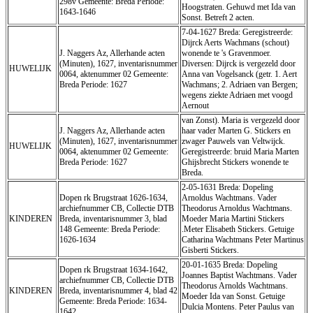
298v Gemeente: Breda Periode:
Hoogstraten. Gehuwd met Ida van
1643-1646
Sonst. Betreft 2 acten.
7-04-1627 Breda: Geregistreerde:
Dijrck Aerts Wachmans (schout)
J. Naggers Az, Allerhande acten
wonende te 's Gravenmoer.
(Minuten), 1627, inventarisnummer
Diversen: Dijrck is vergezeld door
HUWELIJK
0064, aktenummer 02 Gemeente:
Anna van Vogelsanck (getr. 1. Aert
Breda Periode: 1627
Wachmans; 2. Adriaen van Bergen;
wegens ziekte Adriaen met voogd
Aernout
van Zonst). Maria is vergezeld door
J. Naggers Az, Allerhande acten
haar vader Marten G. Stickers en
(Minuten), 1627, inventarisnummer
zwager Pauwels van Veltwijck.
HUWELIJK
0064, aktenummer 02 Gemeente:
Geregistreerde: bruid Maria Marten
Breda Periode: 1627
Ghijsbrecht Stickers wonende te
Breda.
2-05-1631 Breda: Dopeling
Dopen rk Brugstraat 1626-1634,
Arnoldus Wachtmans. Vader
archiefnummer CB, Collectie DTB
Theodorus Arnoldus Wachtmans.
KINDEREN
Breda, inventarisnummer 3, blad
Moeder Maria Martini Stickers
148 Gemeente: Breda Periode:
.Meter Elisabeth Stickers. Getuige
1626-1634
Catharina Wachtmans Peter Martinus
Gisberti Stickers.
20-01-1635 Breda: Dopeling
Dopen rk Brugstraat 1634-1642,
Joannes Baptist Wachtmans. Vader
archiefnummer CB, Collectie DTB
Theodorus Arnolds Wachtmans.
KINDEREN
Breda, inventarisnummer 4, blad 42
Moeder Ida van Sonst. Getuige
Gemeente: Breda Periode: 1634-
Dulcia Montens. Peter Paulus van
1642