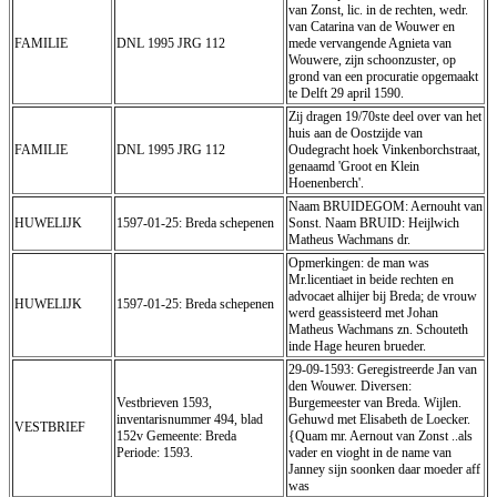
van Zonst, lic. in de rechten, wedr.
van Catarina van de Wouwer en
FAMILIE
DNL 1995 JRG 112
mede vervangende Agnieta van
Wouwere, zijn schoonzuster, op
grond van een procuratie opgemaakt
te Delft 29 april 1590.
Zij dragen 19/70ste deel over van het
huis aan de Oostzijde van
FAMILIE
DNL 1995 JRG 112
Oudegracht hoek Vinkenborchstraat,
genaamd 'Groot en Klein
Hoenenberch'.
Naam BRUIDEGOM: Aernouht van
HUWELIJK
1597-01-25: Breda schepenen
Sonst. Naam BRUID: Heijlwich
Matheus Wachmans dr.
Opmerkingen: de man was
Mr.licentiaet in beide rechten en
advocaet alhijer bij Breda; de vrouw
HUWELIJK
1597-01-25: Breda schepenen
werd geassisteerd met Johan
Matheus Wachmans zn. Schouteth
inde Hage heuren brueder.
29-09-1593: Geregistreerde Jan van
den Wouwer. Diversen:
Vestbrieven 1593,
Burgemeester van Breda. Wijlen.
inventarisnummer 494, blad
Gehuwd met Elisabeth de Loecker.
VESTBRIEF
152v Gemeente: Breda
{Quam mr. Aernout van Zonst ..als
Periode: 1593.
vader en vioght in de name van
Janney sijn soonken daar moeder aff
was