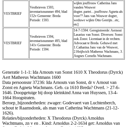
wijlen jouffrouw Catherina Jans
Vestbrieven 1593,
vanden Wouwer
inventarisnummer 494, blad
dogter..partei....jouffrouw Agneta als
VESTBRIEF
152v Gemeente: Breda
voor?? Jans van Wouwer dogter,
Periode: 1593.
weduwe wijlen Otto Geerijts...etc,
etc]
14-7-1594: Geregistreerde: Aernout
Lasarius van Sonst. Diversen: Sonst
Vestbrieven 1594,
ook Zonst. Licentiaat in de rechten.
inventarisnummer 495, blad
VESTBRIEF
Advocaat te Breda. Gehuwd met
141v Gemeente: Breda
1.Catharina Jans van de Wouwer,
Periode: 1594.
2.Heijlwich Matheeus Wachmans, 3.
Angnes Cornelis Wachmans.
Generatie 1-1-1: Ida Arnouts van Sonst 1610 X Theodorus (Dyrck)
Aert Matheeus Wachtmans 1600
Data persoonsnr 37236: Ida Arnouts van Sonst, dr v Arnout van
Zonst en Agneta Wachmans. Geb. ca 1610 Breda? Overl. > 27-6-
1646. Doopgetuige bij doop kleinkind Anna van Huyssen, 13-4-
1664 Hoogstraten.
Beroep_bijzonderheden: zwager: Godevaert van Luchtenberch,
schout te Raamsdonk, als man van Catherina Wachtmans (21-12-
1626).
Relaties/bijzonderheden: X Theodorus (Dyrck) Arnoldus
Wachtmans, zn v en . Kind: Arnoldus 2-2-1634 get: Arnoldus van