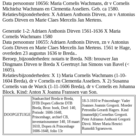
Data persoonsnr 10656: Maria Cornelis Wachmans, dr v Cornelis
Michielsz Wachmans en Clementia Asseliers. Geb. ca 1580.
Relaties/bijzonderheden: X Adriaen Anthonis Dirven, zn v Antonius
Goris Dirven en Marie Claes Mercelis Jan Mertens.
Generatie 1-2: Adriaen Anthonis Dirven 1561-1636 X Maria
Cornelis Wachmans 1580
Data persoonsnr 10655: Adriaen Anthonis Dirven, zn v Antonius
Goris Dirven en Marie Claes Mercelis Jan Mertens. 1561 te Hage,
overleden 23 augustus 1636 te Breda..
Beroep_bijzonderheden: notaris te Breda. NB: brouwer Jan
Dingmans Dirven te Breda X Geertruyt Jan Simons van Bavel (<
1605).
Relaties/bijzonderheden: X 1) Maria Cornelis Wachmans (1-10-
1604 Breda), dr v Cornelis en Clementia Asseliers. X 2) Susanna
Cornelis van de Warck (1-11-1606 Breda), dr v Cornelis en Johanna
Block. Kind: Anton X Joanna Franssen van Son.
Stadsarchief Breda te Breda,
18-3-1610 te Princenhage: Vader
DTB Dopen Collectie DTB
Joannes Joannis Gregorii. Moeder
Breda, Bron: boek, Deel: 140,
Petronilla Gerardi Hagers. Kind
Periode: 1606-1648,
DOOPGETUIGE
(mannelijk) Cornelius Gregorii.
Princenhage, archief CB,
Peter Adrianus Anthonii Gregorii
inventaris­num­mer 140, 18 maart
Dirvii. Meter Maria Henrici
1610, Dopen rk Princenhage
Rumoldi Sgraeuwen.
1606-1648, folio 13r