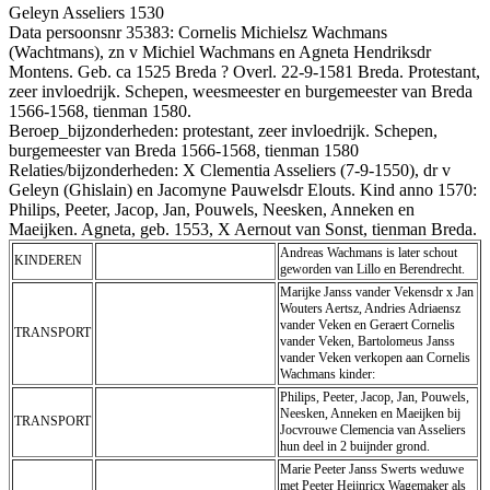
Geleyn Asseliers 1530
Data persoonsnr 35383: Cornelis Michielsz Wachmans
(Wachtmans), zn v Michiel Wachmans en Agneta Hendriksdr
Montens. Geb. ca 1525 Breda ? Overl. 22-9-1581 Breda. Protestant,
zeer invloedrijk. Schepen, weesmeester en burgemeester van Breda
1566-1568, tienman 1580.
Beroep_bijzonderheden: protestant, zeer invloedrijk. Schepen,
burgemeester van Breda 1566-1568, tienman 1580
Relaties/bijzonderheden: X Clementia Asseliers (7-9-1550), dr v
Geleyn (Ghislain) en Jacomyne Pauwelsdr Elouts. Kind anno 1570:
Philips, Peeter, Jacop, Jan, Pouwels, Neesken, Anneken en
Maeijken. Agneta, geb. 1553, X Aernout van Sonst, tienman Breda.
Andreas Wachmans is later schout
KINDEREN
geworden van Lillo en Berendrecht.
Marijke Janss vander Vekensdr x Jan
Wouters Aertsz, Andries Adriaensz
vander Veken en Geraert Cornelis
TRANSPORT
vander Veken, Bartolomeus Janss
vander Veken verkopen aan Cornelis
Wachmans kinder:
Philips, Peeter, Jacop, Jan, Pouwels,
Neesken, Anneken en Maeijken bij
TRANSPORT
Jocvrouwe Clemencia van Asseliers
hun deel in 2 buijnder grond.
Marie Peeter Janss Swerts weduwe
met Peeter Heijnricx Wagemaker als