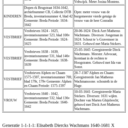
Veltwijck. Meter Josina Montens.
Dopen rk Brugstraat 1634-1642,
archiefnummer CB, Collectie DTB
Opm: meter vrouw van de
KINDEREN
Breda, inventarisnummer 4, blad 42
burgemeester vierde getuige de
Gemeente: Breda Periode: 1634-
vrouw van de heer Conradin
1642
Vestbrieven 1624 - 1625,
20-06-1624: Dirck Aert Matheeus
inventarisnummer 523, blad 100v
Wachtmans. Diversen: Jongeman in
VESTBRIEF
Gemeente: Breda Periode: 1624-
1624. Schout te 's-Gravemoer in
1625
1631. Gehuwd met Maria Stickers.
25-05-1645: Geregistreerde Dirck
Vestbrieven 1638 - 1639,
Wachtmans. Meester. Advocaat,
inventarisnummer 531, blad 146v
VESTBRIEF
licentiaat in de rechten te
Gemeente: Breda Periode: 1638-
Hoogstraten. Gehuwd met Ida van
1639
Sonst.
Vestbrieven Alphen en Chaam
28-7-1587 Alphen en Chaam:
1575-1597, inventarisnummer 769,
Geregistreerde Jan Matheeus
VESTBRIEF
blad 179r, 179v Gemeente: Alphen
Wachmanssone. schouteth in de
en Chaam Periode: 1575-1597
Hage.
10-03-1641: Geregistreerde Maria
Vestbrieven 1640 - 1642,
Stickers. Diversen: 1631 wijlen.
inventarisnummer 532, blad 136v
VROUW
Dochter van Marten Ghijsbrecht;
Gemeente: Breda Periode: 1640-
gehuwd met Dirck Aert Matheeus
1642
Wachtmans.
Generatie 1-1-1-1: Elisabeth Diercks Wachmans 1640-1681 X