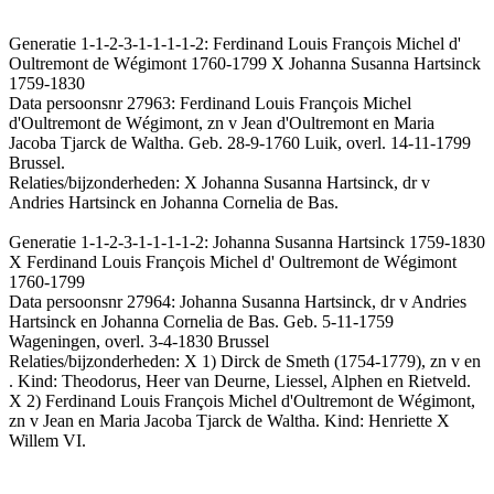
Generatie 1-1-2-3-1-1-1-1-2: Ferdinand Louis François Michel d'
Oultremont de Wégimont 1760-1799 X Johanna Susanna Hartsinck
1759-1830
Data persoonsnr 27963: Ferdinand Louis François Michel
d'Oultremont de Wégimont, zn v Jean d'Oultremont en Maria
Jacoba Tjarck de Waltha. Geb. 28-9-1760 Luik, overl. 14-11-1799
Brussel.
Relaties/bijzonderheden: X Johanna Susanna Hartsinck, dr v
Andries Hartsinck en Johanna Cornelia de Bas.
Generatie 1-1-2-3-1-1-1-1-2: Johanna Susanna Hartsinck 1759-1830
X Ferdinand Louis François Michel d' Oultremont de Wégimont
1760-1799
Data persoonsnr 27964: Johanna Susanna Hartsinck, dr v Andries
Hartsinck en Johanna Cornelia de Bas. Geb. 5-11-1759
Wageningen, overl. 3-4-1830 Brussel
Relaties/bijzonderheden: X 1) Dirck de Smeth (1754-1779), zn v en
. Kind: Theodorus, Heer van Deurne, Liessel, Alphen en Rietveld.
X 2) Ferdinand Louis François Michel d'Oultremont de Wégimont,
zn v Jean en Maria Jacoba Tjarck de Waltha. Kind: Henriette X
Willem VI.