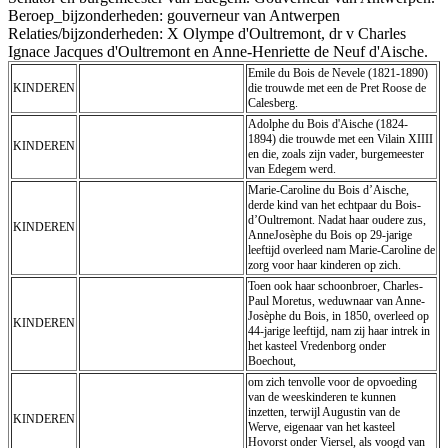
Beroep_bijzonderheden: gouverneur van Antwerpen
Relaties/bijzonderheden: X Olympe d'Oultremont, dr v Charles
Ignace Jacques d'Oultremont en Anne-Henriette de Neuf d'Aische.
Emile du Bois de Nevele (1821-1890)
KINDEREN
die trouwde met een de Pret Roose de
Calesberg.
Adolphe du Bois d'Aische (1824-
1894) die trouwde met een Vilain XIIII
KINDEREN
en die, zoals zijn vader, burgemeester
van Edegem werd.
Marie-Caroline du Bois d’Aische,
derde kind van het echtpaar du Bois-
d’Oultremont. Nadat haar oudere zus,
KINDEREN
AnneJosèphe du Bois op 29-jarige
leeftijd overleed nam Marie-Caroline de
zorg voor haar kinderen op zich.
Toen ook haar schoonbroer, Charles-
Paul Moretus, weduwnaar van Anne-
Josèphe du Bois, in 1850, overleed op
KINDEREN
44-jarige leeftijd, nam zij haar intrek in
het kasteel Vredenborg onder
Boechout,
om zich tenvolle voor de opvoeding
van de weeskinderen te kunnen
inzetten, terwijl Augustin van de
KINDEREN
Werve, eigenaar van het kasteel
Hovorst onder Viersel, als voogd van