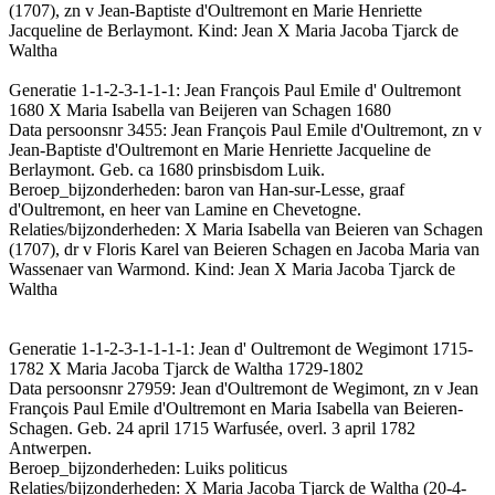
(1707), zn v Jean-Baptiste d'Oultremont en Marie Henriette
Jacqueline de Berlaymont. Kind: Jean X Maria Jacoba Tjarck de
Waltha
Generatie 1-1-2-3-1-1-1: Jean François Paul Emile d' Oultremont
1680 X Maria Isabella van Beijeren van Schagen 1680
Data persoonsnr 3455: Jean François Paul Emile d'Oultremont, zn v
Jean-Baptiste d'Oultremont en Marie Henriette Jacqueline de
Berlaymont. Geb. ca 1680 prinsbisdom Luik.
Beroep_bijzonderheden: baron van Han-sur-Lesse, graaf
d'Oultremont, en heer van Lamine en Chevetogne.
Relaties/bijzonderheden: X Maria Isabella van Beieren van Schagen
(1707), dr v Floris Karel van Beieren Schagen en Jacoba Maria van
Wassenaer van Warmond. Kind: Jean X Maria Jacoba Tjarck de
Waltha
Generatie 1-1-2-3-1-1-1-1: Jean d' Oultremont de Wegimont 1715-
1782 X Maria Jacoba Tjarck de Waltha 1729-1802
Data persoonsnr 27959: Jean d'Oultremont de Wegimont, zn v Jean
François Paul Emile d'Oultremont en Maria Isabella van Beieren-
Schagen. Geb. 24 april 1715 Warfusée, overl. 3 april 1782
Antwerpen.
Beroep_bijzonderheden: Luiks politicus
Relaties/bijzonderheden: X Maria Jacoba Tjarck de Waltha (20-4-