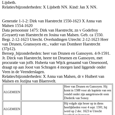
Lijsbeth.
Relaties/bijzonderheden: X Lijsbeth NN. Kind: Jan X NN.
Generatie 1-1-2: Dirk van Haestrecht 1550-1623 X Anna van
Malsen 1554-1620
Data persoonsnr 1475: Dirk van Haestrecht, zn v Godefroy
(Goyaert) van Haestrecht en Josina van Malsen. Geb. ca 1550.
Begr. 2-12-1623 Utrecht. Overluidingen Utrecht: 2-12-1623 Heer
van Drunen, Gransoyen etc., vader van Domheer Haestrecht
(37p12).
Beroep_bijzonderheden: heer van Drunen en Gansoyen. 4-9-1591.
Jr. Dirck van Haestrecht, heere tot Druenen en Gansoyen, met
procuratie van joffr. Huberta van Wijck genaamd van Onsenoord,
draagt op aan Joost van Schragen 4 morgen land liggende onder
Veen in de Veenderslagen.
Relaties/bijzonderheden: X Anna van Malsen, dr v Huibert van
Malsen en Jozijna van Blaersvelt.
Heer van Drunen en Gansoyen. Hij
komt in 1588 voor als kapitein van een
ALGEMEEN
vendel onder zijn aangetrouwde oom
Diederik van Sonoy.
Hij volgde zijn broer op in diens
heerlijkheden voor 4 sept. 1591; hij
ALGEMEEN
werd op 2 dec. 1623 te Utrecht
overluid en begraven.