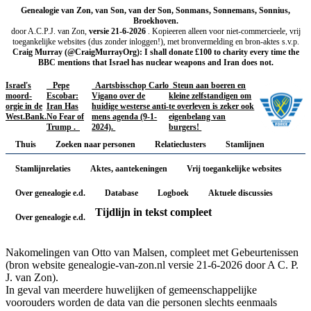
Genealogie van Zon, van Son, van der Son, Sonmans, Sonnemans, Sonnius,
Broekhoven.
door A.C.P.J. van Zon,
versie 21-6-2026
. Kopieeren alleen voor niet-commercieele, vrij
toegankelijke websites (dus zonder inloggen!), met bronvermelding en bron-aktes s.v.p.
Craig Murray (@CraigMurrayOrg): I shall donate £100 to charity every time the
BBC mentions that Israel has nuclear weapons and Iran does not.
Israel's
Pepe
Aartsbisschop Carlo
Steun aan boeren en
moord-
Escobar:
Vigano over de
kleine zelfstandigen om
orgie in de
Iran Has
huidige westerse anti-
te overleven is zeker ook
West.Bank.
No Fear of
mens agenda (9-1-
eigenbelang van
Trump .
2024).
burgers!
Thuis
Zoeken naar personen
Relatieclusters
Stamlijnen
Stamlijnrelaties
Aktes, aantekeningen
Vrij toegankelijke websites
Over genealogie e.d.
Database
Logboek
Aktuele discussies
Tijdlijn in tekst compleet
Over genealogie e.d.
Nakomelingen van Otto van Malsen, compleet met Gebeurtenissen
(bron website genealogie-van-zon.nl versie 21-6-2026 door A C. P.
J. van Zon).
In geval van meerdere huwelijken of gemeenschappelijke
voorouders worden de data van die personen slechts eenmaals