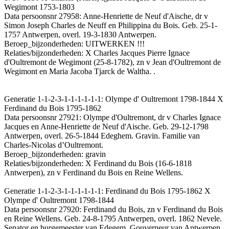
Wegimont 1753-1803
Data persoonsnr 27958: Anne-Henriette de Neuf d'Aische, dr v
Simon Joseph Charles de Neuff en Philippina du Bois. Geb. 25-1-
1757 Antwerpen, overl. 19-3-1830 Antwerpen.
Beroep_bijzonderheden: UITWERKEN !!!
Relaties/bijzonderheden: X Charles Jacques Pierre Ignace
d'Oultremont de Wegimont (25-8-1782), zn v Jean d'Oultremont de
Wegimont en Maria Jacoba Tjarck de Waltha. .
Generatie 1-1-2-3-1-1-1-1-1-1: Olympe d' Oultremont 1798-1844 X
Ferdinand du Bois 1795-1862
Data persoonsnr 27921: Olympe d'Oultremont, dr v Charles Ignace
Jacques en Anne-Henriette de Neuf d'Aische. Geb. 29-12-1798
Antwerpen, overl. 26-5-1844 Edeghem. Gravin. Familie van
Charles-Nicolas d’Oultremont.
Beroep_bijzonderheden: gravin
Relaties/bijzonderheden: X Ferdinand du Bois (16-6-1818
Antwerpen), zn v Ferdinand du Bois en Reine Wellens.
Generatie 1-1-2-3-1-1-1-1-1-1: Ferdinand du Bois 1795-1862 X
Olympe d' Oultremont 1798-1844
Data persoonsnr 27920: Ferdinand du Bois, zn v Ferdinand du Bois
en Reine Wellens. Geb. 24-8-1795 Antwerpen, overl. 1862 Nevele.
Senator en burgemeester van Edegem. Gouverneur van Antwerpen.