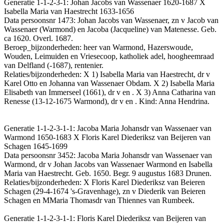
Generatie 1-1-2-3-1: Johan Jacobs van Wassenaer 1620-1687 X
Isabella Maria van Haestrecht 1633-1656
Data persoonsnr 1473: Johan Jacobs van Wassenaer, zn v Jacob van
Wassenaer (Warmond) en Jacoba (Jacqueline) van Matenesse. Geb.
ca 1620. Overl. 1687.
Beroep_bijzonderheden: heer van Warmond, Hazerswoude,
Wouden, Leimuiden en Vriesecoop, katholiek adel, hoogheemraad
van Delfland (-1687), rentenier.
Relaties/bijzonderheden: X 1) Isabella Maria van Haestrecht, dr v
Karel Otto en Johanna van Wassenaer Obdam. X 2) Isabella Maria
Elisabeth van Immerseel (1661), dr v en . X 3) Anna Catharina van
Renesse (13-12-1675 Warmond), dr v en . Kind: Anna Hendrina.
Generatie 1-1-2-3-1-1: Jacoba Maria Johansdr van Wassenaer van
Warmond 1650-1683 X Floris Karel Diederiksz van Beijeren van
Schagen 1645-1699
Data persoonsnr 3452: Jacoba Maria Johansdr van Wassenaer van
Warmond, dr v Johan Jacobs van Wassenaer Warmond en Isabella
Maria van Haestrecht. Geb. 1650. Begr. 9 augustus 1683 Drunen.
Relaties/bijzonderheden: X Floris Karel Diederiksz van Beieren
Schagen (29-4-1674 's-Gravenhage), zn v Diederik van Beieren
Schagen en MMaria Thomasdr van Thiennes van Rumbeek.
Generatie 1-1-2-3-1-1: Floris Karel Diederiksz van Beijeren van