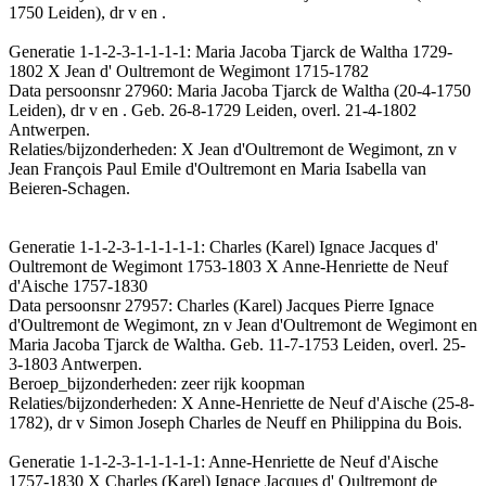
1750 Leiden), dr v en .
Generatie 1-1-2-3-1-1-1-1: Maria Jacoba Tjarck de Waltha 1729-
1802 X Jean d' Oultremont de Wegimont 1715-1782
Data persoonsnr 27960: Maria Jacoba Tjarck de Waltha (20-4-1750
Leiden), dr v en . Geb. 26-8-1729 Leiden, overl. 21-4-1802
Antwerpen.
Relaties/bijzonderheden: X Jean d'Oultremont de Wegimont, zn v
Jean François Paul Emile d'Oultremont en Maria Isabella van
Beieren-Schagen.
Generatie 1-1-2-3-1-1-1-1-1: Charles (Karel) Ignace Jacques d'
Oultremont de Wegimont 1753-1803 X Anne-Henriette de Neuf
d'Aische 1757-1830
Data persoonsnr 27957: Charles (Karel) Jacques Pierre Ignace
d'Oultremont de Wegimont, zn v Jean d'Oultremont de Wegimont en
Maria Jacoba Tjarck de Waltha. Geb. 11-7-1753 Leiden, overl. 25-
3-1803 Antwerpen.
Beroep_bijzonderheden: zeer rijk koopman
Relaties/bijzonderheden: X Anne-Henriette de Neuf d'Aische (25-8-
1782), dr v Simon Joseph Charles de Neuff en Philippina du Bois.
Generatie 1-1-2-3-1-1-1-1-1: Anne-Henriette de Neuf d'Aische
1757-1830 X Charles (Karel) Ignace Jacques d' Oultremont de