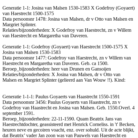
Generatie 1-1: Josina van Malsen 1530-1583 X Godefroy (Goyaert)
van Haestrecht 1500-1575
Data persoonsnr 1478: Josina van Malsen, dr v Otto van Malsen en
Margriet Splinter.
Relaties/bijzonderheden: X Godefroy van Haestrecht, zn v Willem
van Haestrecht en Margaretha van Daveren.
Generatie 1-1: Godefroy (Goyaert) van Haestrecht 1500-1575 X
Josina van Malsen 1530-1583
Data persoonsnr 1477: Godefroy van Haestrecht, zn v Willem van
Haestrecht en Margaretha van Daveren. Geb. ca 1500.
Beroep_bijzonderheden: heer van Drunen en Gansoijen
Relaties/bijzonderheden: X Josina van Malsen, dr v Otto van
Malsen en Margriet Splinter (gelieerd aan Van Wouw !!). Kind:
Generatie 1-1-1: Paulus Goyaerts van Haastrecht 1550-1591
Data persoonsnr 3456: Paulus Goyaerts van Haastrecht, zn v
Godefroy van Haastrecht en Josina van Malsen. Geb. 1550.Overl. 4
september 1591.
Beroep_bijzonderheden: 22-11-1590. Quam Beatrix Jans van
Haestrechtdochter, geassisteerd met Henrick Corneliss. in 't' Becken,
heuren neve en gecoiren voacht, enz. over sohuld. Uit de acte blijkt,
dat Beatrix’ vader Jan zoon was van Pauwels van Haestrecht en