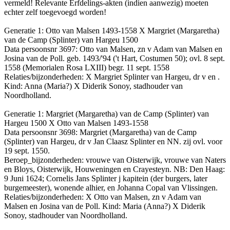
vermeld! Relevante Erfdelings-akten (indien aanwezig) moeten
echter zelf toegevoegd worden!
Generatie 1: Otto van Malsen 1493-1558 X Margriet (Margaretha)
van de Camp (Splinter) van Hargeu 1500
Data persoonsnr 3697: Otto van Malsen, zn v Adam van Malsen en
Josina van de Poll. geb. 1493/'94 ('t Hart, Costumen 50); ovl. 8 sept.
1558 (Memorialen Rosa LXIII) begr. 11 sept. 1558
Relaties/bijzonderheden: X Margriet Splinter van Hargeu, dr v en .
Kind: Anna (Maria?) X Diderik Sonoy, stadhouder van
Noordholland.
Generatie 1: Margriet (Margaretha) van de Camp (Splinter) van
Hargeu 1500 X Otto van Malsen 1493-1558
Data persoonsnr 3698: Margriet (Margaretha) van de Camp
(Splinter) van Hargeu, dr v Jan Claasz Splinter en NN. zij ovl. voor
19 sept. 1550.
Beroep_bijzonderheden: vrouwe van Oisterwijk, vrouwe van Naters
en Bloys, Oisterwijk, Houweningen en Crayesteyn. NB: Den Haag:
9 Juni 1624; Cornelis Jans Splinter j kapitein (der burgers, later
burgemeester), wonende alhier, en Johanna Copal van Vlissingen.
Relaties/bijzonderheden: X Otto van Malsen, zn v Adam van
Malsen en Josina van de Poll. Kind: Maria (Anna?) X Diderik
Sonoy, stadhouder van Noordholland.