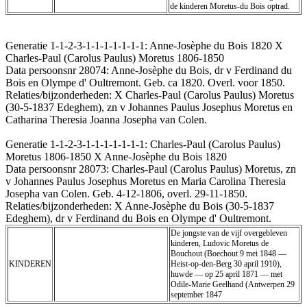
de kinderen Moretus-du Bois optrad.
Generatie 1-1-2-3-1-1-1-1-1-1-1: Anne-Josèphe du Bois 1820 X
Charles-Paul (Carolus Paulus) Moretus 1806-1850
Data persoonsnr 28074: Anne-Josèphe du Bois, dr v Ferdinand du
Bois en Olympe d' Oultremont. Geb. ca 1820. Overl. voor 1850.
Relaties/bijzonderheden: X Charles-Paul (Carolus Paulus) Moretus
(30-5-1837 Edeghem), zn v Johannes Paulus Josephus Moretus en
Catharina Theresia Joanna Josepha van Colen.
Generatie 1-1-2-3-1-1-1-1-1-1-1: Charles-Paul (Carolus Paulus)
Moretus 1806-1850 X Anne-Josèphe du Bois 1820
Data persoonsnr 28073: Charles-Paul (Carolus Paulus) Moretus, zn
v Johannes Paulus Josephus Moretus en Maria Carolina Theresia
Josepha van Colen. Geb. 4-12-1806, overl. 29-11-1850.
Relaties/bijzonderheden: X Anne-Josèphe du Bois (30-5-1837
Edeghem), dr v Ferdinand du Bois en Olympe d' Oultremont.
De jongste van de vijf overgebleven
kinderen, Ludovic Moretus de
Bouchout (Boechout 9 mei 1848 —
KINDEREN
Heist-op-den-Berg 30 april 1910),
huwde — op 25 april 1871 — met
Odile-Marie Geelhand (Antwerpen 29
september 1847