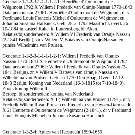
Generatie 1-1-2-3-1-1-1-1-2-1: Henriëtte d' Oultremont de
Wégimont 1792 X Willem I Frederik van Oranje-Nassau 1770-1843
Data persoonsnr 27961: Henriëtte d'Oultremont de Wégimont, dr v
Ferdinand Louis François Michel d'Oultremont de Wégimont en
Johanna Susanna Hartsinck. Geb. 28-2-1792 Maastricht, overl. 26-
10-1864 in kasteel Rahe, in Laurensberg bij Aken.
Relaties/bijzonderheden: X Willem VI Frederik van Oranje-Nassau
(2-1841 Berlijn), zn v Willem V Batavus van Oranje-Nassau en
prinses Wilhelmina van Pruisen.
Generatie 1-1-2-3-1-1-1-1-2-1: Willem I Frederik van Oranje-
Nassau 1770-1843 X Henriëtte d' Oultremont de Wégimont 1792
Data persoonsnr 27962: Willem I Frederik van Oranje-Nassau (2-
1841 Berlijn), zn v Willem V Batavus van Oranje-Nassau en
Wilhelmina van Pruisen. Geb. ca 1770 Den Haag. Overl. 12-12-
1843 Berlijn. Koning van Nederland (16-3-1815 tot 7-10-1840).
Zoon: koning Willem II.
Beroep_bijzonderheden: koning van Nederland
Relaties/bijzonderheden: X 1 ) Wilhelmina van Pruisen (1791), dr v
Frederik Willem II van Pruisen en Frederika van Hessen-Darmstadt.
X 2) Henriëtte d'Oultremont de Wégimont (2-1841), dr v Ferdinand
Louis François Michel en Johanna Susanna Hartsinck.
Generatie 1-1-2-4: Agnes van Haestrecht 1590-1650