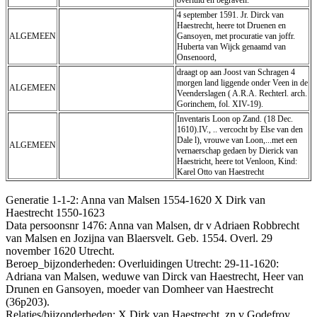
4 september 1591. Jr. Dirck van
Haestrecht, heere tot Druenen en
ALGEMEEN
Gansoyen, met procuratie van joffr.
Huberta van Wijck genaamd van
Onsenoord,
draagt op aan Joost van Schragen 4
morgen land liggende onder Veen in de
ALGEMEEN
Veenderslagen ( A.R.A. Rechterl. arch.
Gorinchem, fol. XIV-19).
Inventaris Loon op Zand. (18 Dec.
1610).IV., .. vercocht by Else van den
Dale l), vrouwe van Loon,...met een
ALGEMEEN
vernaerschap gedaen by Dierick van
Haestricht, heere tot Venloon, Kind:
Karel Otto van Haestrecht
Generatie 1-1-2: Anna van Malsen 1554-1620 X Dirk van
Haestrecht 1550-1623
Data persoonsnr 1476: Anna van Malsen, dr v Adriaen Robbrecht
van Malsen en Jozijna van Blaersvelt. Geb. 1554. Overl. 29
november 1620 Utrecht.
Beroep_bijzonderheden: Overluidingen Utrecht: 29-11-1620:
Adriana van Malsen, weduwe van Dirck van Haestrecht, Heer van
Drunen en Gansoyen, moeder van Domheer van Haestrecht
(36p203).
Relaties/bijzonderheden: X Dirk van Haestrecht, zn v Godefroy