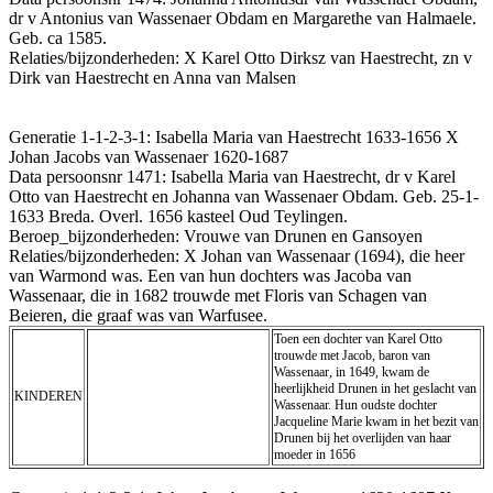
dr v Antonius van Wassenaer Obdam en Margarethe van Halmaele.
Geb. ca 1585.
Relaties/bijzonderheden: X Karel Otto Dirksz van Haestrecht, zn v
Dirk van Haestrecht en Anna van Malsen
Generatie 1-1-2-3-1: Isabella Maria van Haestrecht 1633-1656 X
Johan Jacobs van Wassenaer 1620-1687
Data persoonsnr 1471: Isabella Maria van Haestrecht, dr v Karel
Otto van Haestrecht en Johanna van Wassenaer Obdam. Geb. 25-1-
1633 Breda. Overl. 1656 kasteel Oud Teylingen.
Beroep_bijzonderheden: Vrouwe van Drunen en Gansoyen
Relaties/bijzonderheden: X Johan van Wassenaar (1694), die heer
van Warmond was. Een van hun dochters was Jacoba van
Wassenaar, die in 1682 trouwde met Floris van Schagen van
Beieren, die graaf was van Warfusee.
Toen een dochter van Karel Otto
trouwde met Jacob, baron van
Wassenaar, in 1649, kwam de
heerlijkheid Drunen in het geslacht van
KINDEREN
Wassenaar. Hun oudste dochter
Jacqueline Marie kwam in het bezit van
Drunen bij het overlijden van haar
moeder in 1656