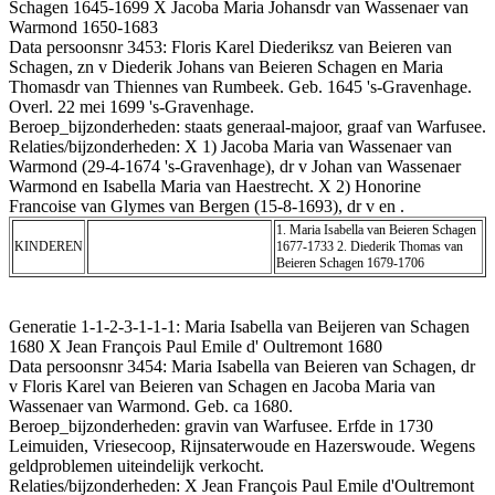
Schagen 1645-1699 X Jacoba Maria Johansdr van Wassenaer van
Warmond 1650-1683
Data persoonsnr 3453: Floris Karel Diederiksz van Beieren van
Schagen, zn v Diederik Johans van Beieren Schagen en Maria
Thomasdr van Thiennes van Rumbeek. Geb. 1645 's-Gravenhage.
Overl. 22 mei 1699 's-Gravenhage.
Beroep_bijzonderheden: staats generaal-majoor, graaf van Warfusee.
Relaties/bijzonderheden: X 1) Jacoba Maria van Wassenaer van
Warmond (29-4-1674 's-Gravenhage), dr v Johan van Wassenaer
Warmond en Isabella Maria van Haestrecht. X 2) Honorine
Francoise van Glymes van Bergen (15-8-1693), dr v en .
1. Maria Isabella van Beieren Schagen
KINDEREN
1677-1733 2. Diederik Thomas van
Beieren Schagen 1679-1706
Generatie 1-1-2-3-1-1-1: Maria Isabella van Beijeren van Schagen
1680 X Jean François Paul Emile d' Oultremont 1680
Data persoonsnr 3454: Maria Isabella van Beieren van Schagen, dr
v Floris Karel van Beieren van Schagen en Jacoba Maria van
Wassenaer van Warmond. Geb. ca 1680.
Beroep_bijzonderheden: gravin van Warfusee. Erfde in 1730
Leimuiden, Vriesecoop, Rijnsaterwoude en Hazerswoude. Wegens
geldproblemen uiteindelijk verkocht.
Relaties/bijzonderheden: X Jean François Paul Emile d'Oultremont