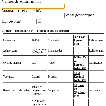
Vul hier de achternaam in:
Voornaam (niet verplicht):
Vanaf geboortejaar
(aanbevolen):
Tijdlijn
Tijdlijn in tekst
Tijdlijn in tekst (compleet)
Jan I van
Persoonsnr
18488
Stamvader
Egmond
Relatiecluster_
1300
Egmond van
Achternaam
Stammoeder
Relatiecluster_
de Nijenburg
Willem IV
van
Overige_namen
van
Vader
Naamgenoot
Egmond
1412-1483
Aleid
Voornaam
Gerard
Moeder
Kreijnck
1420-1490
Alijt van
schout en
de
Beroep_bijzonderheden
burgem. van
1e_partner
4e_partner
Nijenburg
Alkmaar
1435
X Alijt van
Egmond van