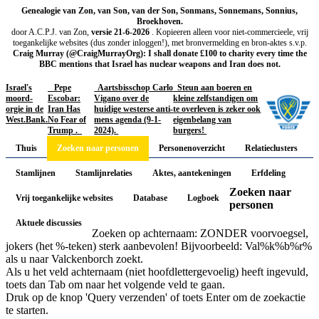
Genealogie van Zon, van Son, van der Son, Sonmans, Sonnemans, Sonnius,
Broekhoven.
door A.C.P.J. van Zon,
versie 21-6-2026
. Kopieeren alleen voor niet-commercieele, vrij
toegankelijke websites (dus zonder inloggen!), met bronvermelding en bron-aktes s.v.p.
Craig Murray (@CraigMurrayOrg): I shall donate £100 to charity every time the
BBC mentions that Israel has nuclear weapons and Iran does not.
Israel's
Pepe
Aartsbisschop Carlo
Steun aan boeren en
moord-
Escobar:
Vigano over de
kleine zelfstandigen om
orgie in de
Iran Has
huidige westerse anti-
te overleven is zeker ook
West.Bank.
No Fear of
mens agenda (9-1-
eigenbelang van
Trump .
2024).
burgers!
Thuis
Zoeken naar personen
Personenoverzicht
Relatieclusters
Stamlijnen
Stamlijnrelaties
Aktes, aantekeningen
Erfdeling
Zoeken naar
Vrij toegankelijke websites
Database
Logboek
personen
Aktuele discussies
Zoeken op achternaam: ZONDER voorvoegsel,
jokers (het %-teken) sterk aanbevolen! Bijvoorbeeld: Val%k%b%r%
als u naar Valckenborch zoekt.
Als u het veld achternaam (niet hoofdlettergevoelig) heeft ingevuld,
toets dan Tab om naar het volgende veld te gaan.
Druk op de knop 'Query verzenden' of toets Enter om de zoekactie
te starten.