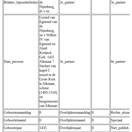
Relaties_bijzonderheden
de
2e_partner
5e_partner
Nijenburg,
dr v en .
Gerard van
Egmond van
de
Nijenburg,
zn v Willem
IV van
Egmond en
Aleid
Kreijnck.
Geb. 1435
Data_persoon
Alkmaar ?
3e_partner
6e_partner
Stichter van
kapel C
noord in de
Grote Kerk
te Alkmaar,
schout
(1495-1516)
en
burgemeester
van Alkmaar.
Geboortemaanddag
0
Overlijdensmaanddag
0
Rechte_afstam
Geboortemaand
0
Overlijdensmaand
0
Speciaal
Geboortejaar
1435
Overlijdensjaar
0
Niet_publiek