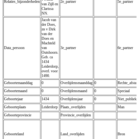
Relaties_bijzonderheden
2e_partner
5e_partner
van Zijll en
Clarissa
NN.
Jacob van
der Does,
zn v Dirk
van der
Does en
Machteld
Data_persoon
van
3e_partner
6e_partner
Outshoorn.
Geb. ca
1434
Leiderdorp,
overl. voor
1490.
Geboortemaanddag
0
Overlijdensmaanddag
0
Rechte_afsta
Geboortemaand
0
Overlijdensmaand
0
Speciaal
Geboortejaar
1434
Overlijdensjaar
0
Niet_publiek
Geboorteplaats
Leiderdorp
Plaats_overlijden
Man
Geboorteprovincie
Provincie_overlijden
Geboorteland
Land_overlijden
Bron