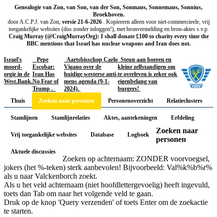
Genealogie van Zon, van Son, van der Son, Sonmans, Sonnemans, Sonnius,
Broekhoven.
door A.C.P.J. van Zon,
versie 21-6-2026
. Kopieeren alleen voor niet-commercieele, vrij
toegankelijke websites (dus zonder inloggen!), met bronvermelding en bron-aktes s.v.p.
Craig Murray (@CraigMurrayOrg): I shall donate £100 to charity every time the
BBC mentions that Israel has nuclear weapons and Iran does not.
Israel's
Pepe
Aartsbisschop Carlo
Steun aan boeren en
moord-
Escobar:
Vigano over de
kleine zelfstandigen om
orgie in de
Iran Has
huidige westerse anti-
te overleven is zeker ook
West.Bank.
No Fear of
mens agenda (9-1-
eigenbelang van
Trump .
2024).
burgers!
Thuis
Zoeken naar personen
Personenoverzicht
Relatieclusters
Stamlijnen
Stamlijnrelaties
Aktes, aantekeningen
Erfdeling
Zoeken naar
Vrij toegankelijke websites
Database
Logboek
personen
Aktuele discussies
Zoeken op achternaam: ZONDER voorvoegsel,
jokers (het %-teken) sterk aanbevolen! Bijvoorbeeld: Val%k%b%r%
als u naar Valckenborch zoekt.
Als u het veld achternaam (niet hoofdlettergevoelig) heeft ingevuld,
toets dan Tab om naar het volgende veld te gaan.
Druk op de knop 'Query verzenden' of toets Enter om de zoekactie
te starten.