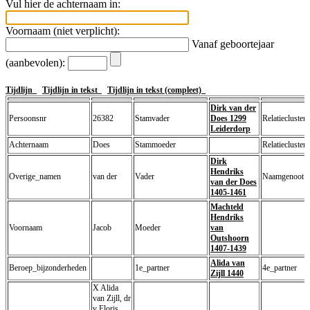
Vul hier de achternaam in:
Voornaam (niet verplicht):
Vanaf geboortejaar
(aanbevolen):
Tijdlijn
Tijdlijn in tekst
Tijdlijn in tekst (compleet)
Dirk van der
Persoonsnr
26382
Stamvader
Does 1299
Relatiecluster
Leiderdorp
Achternaam
Does
Stammoeder
Relatiecluster
Dirk
Hendriks
Overige_namen
van der
Vader
Naamgenoot
van der Does
1405-1461
Machteld
Hendriks
Voornaam
Jacob
Moeder
van
Outshoorn
1407-1439
Alida van
Beroep_bijzonderheden
1e_partner
4e_partner
Zijll 1440
X Alida
van Zijll, dr
v Floris