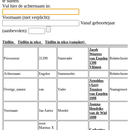
te starten.
Vul hier de achternaam in:
Voornaam (niet verplicht):
Vanaf geboortejaar
(aanbevolen):
Tijdlijn
Tijdlijn in tekst
Tijdlijn in tekst (compleet)
Jacob
Wouters
Persoonsnr
31299
Stamvader
van Engelen
Relatiecluster
1590
Vlijmen
Achternaam
Engelen
Stammoeder
Relatiecluster
Arnoldus
(Aert)
Overige_namen
van
Vader
Teunisse
Naamgenoot
van Engelen
1698
Joanna
Hendriks
Voornaam
Jan Aartsz
Moeder
van de Wiel
1690
zoon
Marinus X
Catharina