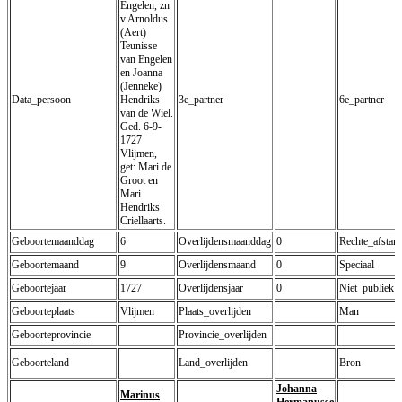
Engelen, zn
v Arnoldus
(Aert)
Teunisse
van Engelen
en Joanna
(Jenneke)
Data_persoon
Hendriks
3e_partner
6e_partner
van de Wiel.
Ged. 6-9-
1727
Vlijmen,
get: Mari de
Groot en
Mari
Hendriks
Criellaarts.
Geboortemaanddag
6
Overlijdensmaanddag
0
Rechte_afsta
Geboortemaand
9
Overlijdensmaand
0
Speciaal
Geboortejaar
1727
Overlijdensjaar
0
Niet_publiek
Geboorteplaats
Vlijmen
Plaats_overlijden
Man
Geboorteprovincie
Provincie_overlijden
Geboorteland
Land_overlijden
Bron
Johanna
Marinus
Hermanusse