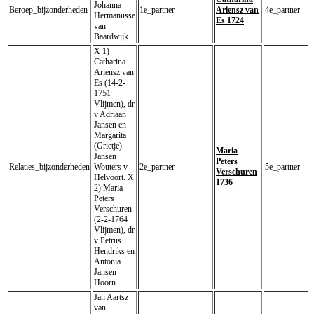
Johanna
Beroep_bijzonderheden
1e_partner
Ariensz van
4e_partner
Hermanusse
Es 1724
van
Baardwijk.
X 1)
Catharina
Ariensz van
Es (14-2-
1751
Vlijmen), dr
v Adriaan
Jansen en
Margarita
(Grietje)
Maria
Jansen
Peters
Relaties_bijzonderheden
Wouters v
2e_partner
5e_partner
Verschuren
Helvoort. X
1736
2) Maria
Peters
Verschuren
(2-2-1764
Vlijmen), dr
v Petrus
Hendriks en
Antonia
Jansen
Hoorn.
Jan Aartsz
van