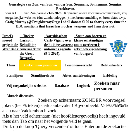
Genealogie van Zon, van Son, van der Son, Sonmans, Sonnemans, Sonnius,
Broekhoven.
door A.C.P.J. van Zon,
versie 21-6-2026
. Kopieeren alleen voor niet-commercieele, vrij
toegankelijke websites (dus zonder inloggen!), met bronvermelding en bron-aktes s.v.p.
Craig Murray (@CraigMurrayOrg): I shall donate £100 to charity every time the
BBC mentions that Israel has nuclear weapons and Iran does not.
Israel's
Tucker
Aartsbisschop
Steun aan boeren en
moord-
Carlson:
Carlo Vigano over
kleine zelfstandigen
orgie in de
Rebuilding
de huidige westerse
om te overleven is
West.Bank.
America After
anti-mens agenda
zeker ook eigenbelang
the Great
(9-1-2024).
van burgers!
Betrayal.
Thuis
Zoeken naar personen
Personenoverzicht
Relatieclusters
Stamlijnen
Stamlijnrelaties
Aktes, aantekeningen
Erfdeling
Zoeken naar
Vrij toegankelijke websites
Database
Logboek
personen
Aktuele discussies
Zoeken op achternaam: ZONDER voorvoegsel,
jokers (het %-teken) sterk aanbevolen! Bijvoorbeeld: Val%k%b%r%
als u naar Valckenborch zoekt.
Als u het veld achternaam (niet hoofdlettergevoelig) heeft ingevuld,
toets dan Tab om naar het volgende veld te gaan.
Druk op de knop 'Query verzenden' of toets Enter om de zoekactie