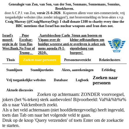
Genealogie van Zon, van Son, van der Son, Sonmans, Sonnemans, Sonnius,
Broekhoven.
door A.C.P.J. van Zon,
versie 21-6-2026
. Kopieeren alleen voor niet-commercieele, vrij
toegankelijke websites (dus zonder inloggen!), met bronvermelding en bron-aktes s.v.p.
Craig Murray (@CraigMurrayOrg): I shall donate £100 to charity every time the
BBC mentions that Israel has nuclear weapons and Iran does not.
Israel's
Pepe
Aartsbisschop Carlo
Steun aan boeren en
moord-
Escobar:
Vigano over de
kleine zelfstandigen om
orgie in de
Iran Has
huidige westerse anti-
te overleven is zeker ook
West.Bank.
No Fear of
mens agenda (9-1-
eigenbelang van
Trump .
2024).
burgers!
Thuis
Zoeken naar personen
Personenoverzicht
Relatieclusters
Stamlijnen
Stamlijnrelaties
Aktes, aantekeningen
Erfdeling
Zoeken naar
Vrij toegankelijke websites
Database
Logboek
personen
Aktuele discussies
Zoeken op achternaam: ZONDER voorvoegsel,
jokers (het %-teken) sterk aanbevolen! Bijvoorbeeld: Val%k%b%r%
als u naar Valckenborch zoekt.
Als u het veld achternaam (niet hoofdlettergevoelig) heeft ingevuld,
toets dan Tab om naar het volgende veld te gaan.
Druk op de knop 'Query verzenden' of toets Enter om de zoekactie
te starten.