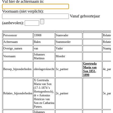
Vul hier de achternaam in:
Voornaam (niet verplicht):
Vanaf geboortejaar
(aanbevolen):
Persoonsnr
33908
Stamvader
Relatiec
Achternaam
Balen
Stammoeder
Relatiec
Overige_namen
van
Vader
Naamge
Johannes
Voornaam
Moeder
Martinus
Geertruda
Maria van
Beroep_bijzonderheden
olieslagersknecht
1e_partner
4e_partn
Son 1851-
1890
X Geertruda
Maria van Son
(17-1-1874 's
Hertogenbosch),
Relaties_bijzonderheden
2e_partner
5e_partn
dr v Antonius
Henricus van
Son en Catharina
Pieters.
Johannes