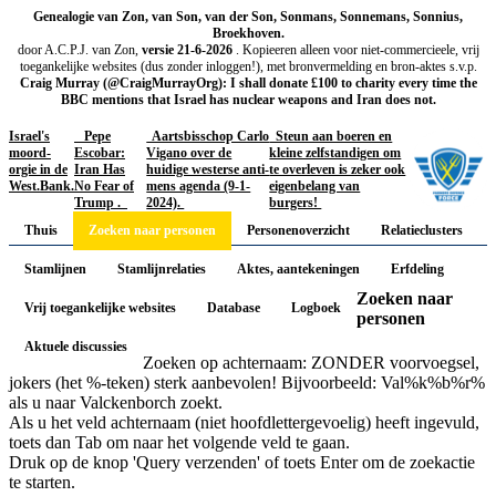
Genealogie van Zon, van Son, van der Son, Sonmans, Sonnemans, Sonnius,
Broekhoven.
door A.C.P.J. van Zon,
versie 21-6-2026
. Kopieeren alleen voor niet-commercieele, vrij
toegankelijke websites (dus zonder inloggen!), met bronvermelding en bron-aktes s.v.p.
Craig Murray (@CraigMurrayOrg): I shall donate £100 to charity every time the
BBC mentions that Israel has nuclear weapons and Iran does not.
Israel's
Pepe
Aartsbisschop Carlo
Steun aan boeren en
moord-
Escobar:
Vigano over de
kleine zelfstandigen om
orgie in de
Iran Has
huidige westerse anti-
te overleven is zeker ook
West.Bank.
No Fear of
mens agenda (9-1-
eigenbelang van
Trump .
2024).
burgers!
Thuis
Zoeken naar personen
Personenoverzicht
Relatieclusters
Stamlijnen
Stamlijnrelaties
Aktes, aantekeningen
Erfdeling
Zoeken naar
Vrij toegankelijke websites
Database
Logboek
personen
Aktuele discussies
Zoeken op achternaam: ZONDER voorvoegsel,
jokers (het %-teken) sterk aanbevolen! Bijvoorbeeld: Val%k%b%r%
als u naar Valckenborch zoekt.
Als u het veld achternaam (niet hoofdlettergevoelig) heeft ingevuld,
toets dan Tab om naar het volgende veld te gaan.
Druk op de knop 'Query verzenden' of toets Enter om de zoekactie
te starten.