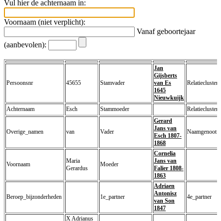
Vul hier de achternaam in:
Voornaam (niet verplicht):
Vanaf geboortejaar
(aanbevolen):
Jan
Gijsberts
Persoonsnr
45655
Stamvader
van Es
Relatiecluster
1645
Nieuwkuijk
Achternaam
Esch
Stammoeder
Relatiecluster
Gerard
Jans van
Overige_namen
van
Vader
Naamgenoot
Esch 1807-
1868
Cornelia
Maria
Jans van
Voornaam
Moeder
Gerardus
Falier 1808-
1863
Adriaen
Antonisz
Beroep_bijzonderheden
1e_partner
4e_partner
van Son
1847
X Adrianus