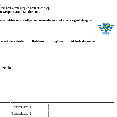
.
, met bronvermelding en bron-aktes s.v.p.
ar weapons and Iran does not.
 en kleine zelfstandigen om te overleven is zeker ook eigenbelang van
gankelijke websites
Database
Logboek
Aktuele discussies
 zoekt.
Relatiecluster_1
Relatiecluster_2