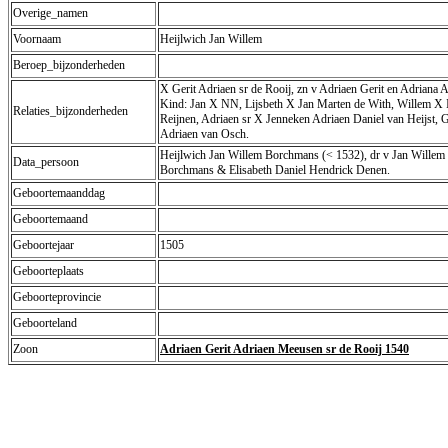
Overige_namen
Voornaam
Heijlwich Jan Willem
Beroep_bijzonderheden
X Gerit Adriaen sr de Rooij, zn v Adriaen Gerit en Adriana 
Kind: Jan X NN, Lijsbeth X Jan Marten de With, Willem X 
Relaties_bijzonderheden
Reijnen, Adriaen sr X Jenneken Adriaen Daniel van Heijst, 
Adriaen van Osch.
Heijlwich Jan Willem Borchmans (< 1532), dr v Jan Willem
Data_persoon
Borchmans & Elisabeth Daniel Hendrick Denen.
Geboortemaanddag
Geboortemaand
Geboortejaar
1505
Geboorteplaats
Geboorteprovincie
Geboorteland
Zoon
Adriaen Gerit Adriaen Meeusen sr de Rooij 1540