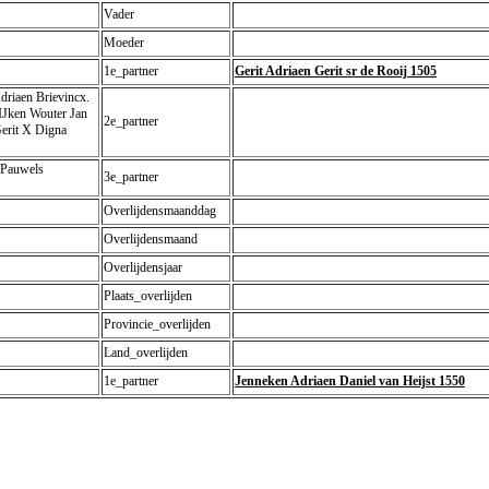
Vader
Moeder
1e_partner
Gerit Adriaen Gerit sr de Rooij 1505
Adriaen Brievincx.
IJken Wouter Jan
2e_partner
Gerit X Digna
 Pauwels
3e_partner
Overlijdensmaanddag
Overlijdensmaand
Overlijdensjaar
Plaats_overlijden
Provincie_overlijden
Land_overlijden
1e_partner
Jenneken Adriaen Daniel van Heijst 1550