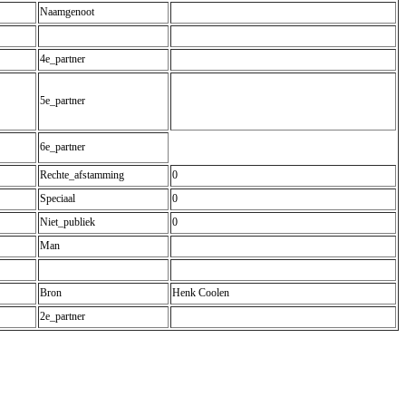
Naamgenoot
4e_partner
5e_partner
6e_partner
Rechte_afstamming
0
Speciaal
0
Niet_publiek
0
Man
Bron
Henk Coolen
2e_partner