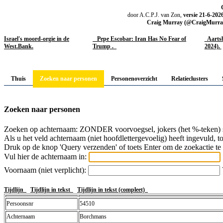
door A.C.P.J. van Zon,
versie 21-6-202
Craig Murray (@CraigMurrayOr
Israel's moord-orgie in de
Pepe Escobar: Iran Has No Fear of
Aartsb
West.Bank.
Trump .
2024).
Thuis
Zoeken naar personen
Personenoverzicht
Relatieclusters
Zoeken naar personen
Zoeken op achternaam: ZONDER voorvoegsel, jokers (het %-teken) s
Als u het veld achternaam (niet hoofdlettergevoelig) heeft ingevuld, 
Druk op de knop 'Query verzenden' of toets Enter om de zoekactie te 
Vul hier de achternaam in:
Voornaam (niet verplicht):
Tijdlijn
Tijdlijn in tekst
Tijdlijn in tekst (compleet)
Persoonsnr
54510
Achternaam
Borchmans