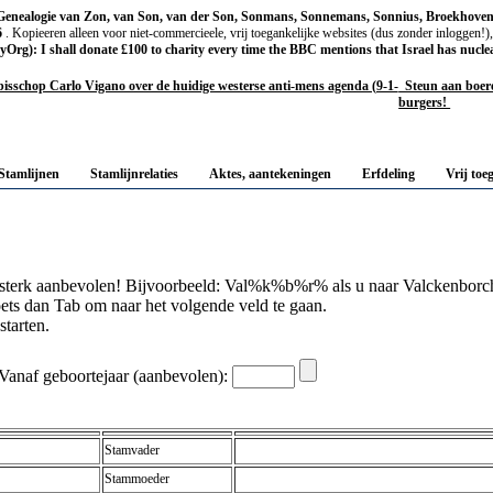
Genealogie van Zon, van Son, van der Son, Sonmans, Sonnemans, Sonnius, Broekhoven
6
. Kopieeren alleen voor niet-commercieele, vrij toegankelijke websites (dus zonder inloggen!)
g): I shall donate £100 to charity every time the BBC mentions that Israel has nucle
isschop Carlo Vigano over de huidige westerse anti-mens agenda (9-1-
Steun aan boeren
burgers!
Stamlijnen
Stamlijnrelaties
Aktes, aantekeningen
Erfdeling
Vrij toe
terk aanbevolen! Bijvoorbeeld: Val%k%b%r% als u naar Valckenborch
toets dan Tab om naar het volgende veld te gaan.
starten.
Vanaf geboortejaar (aanbevolen):
Stamvader
Stammoeder