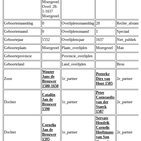
Moergestel.
Overl. 28-
1-1637
Moergestel.
Geboortemaanddag
0
Overlijdensmaanddag
28
Rechte_afstamm
Geboortemaand
0
Overlijdensmaand
1
Speciaal
Geboortejaar
1552
Overlijdensjaar
1637
Niet_publiek
Geboorteplaats
Moergestel
Plaats_overlijden
Moergestel
Man
Geboorteprovincie
Provincie_overlijden
Geboorteland
Land_overlijden
Bron
Wouter
Peeterke
Jans de
Zoon
1e_partner
Dirx van
2e_partner
Brouwer
Hout 1585
1580-1650
Peter
Catalijn
Coenraedts
Jan de
Dochter
1e_partner
van der
2e_partner
Brouwer
Staeck
1590
1587
Servaes
Hendrik
Cornelia
Cornelis
Jan de
Dochter
1e_partner
Hoeftmans
2e_partner
Brouwer
van Son
1595