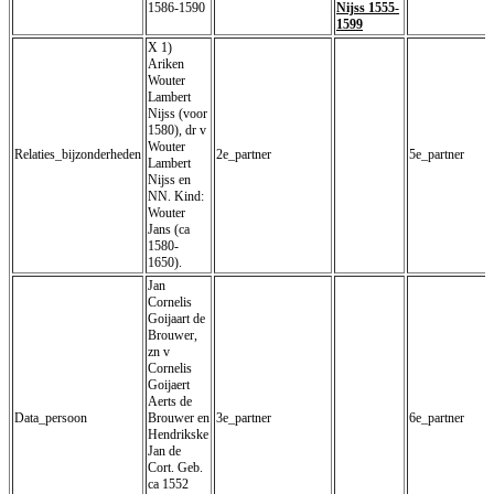
1586-1590
Nijss 1555-
1599
X 1)
Ariken
Wouter
Lambert
Nijss (voor
1580), dr v
Wouter
Relaties_bijzonderheden
2e_partner
5e_partner
Lambert
Nijss en
NN. Kind:
Wouter
Jans (ca
1580-
1650).
Jan
Cornelis
Goijaart de
Brouwer,
zn v
Cornelis
Goijaert
Aerts de
Data_persoon
Brouwer en
3e_partner
6e_partner
Hendrikske
Jan de
Cort. Geb.
ca 1552