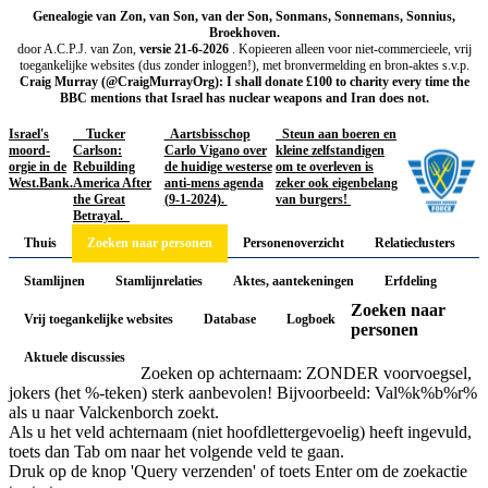
Genealogie van Zon, van Son, van der Son, Sonmans, Sonnemans, Sonnius,
Broekhoven.
door A.C.P.J. van Zon,
versie 21-6-2026
. Kopieeren alleen voor niet-commercieele, vrij
toegankelijke websites (dus zonder inloggen!), met bronvermelding en bron-aktes s.v.p.
Craig Murray (@CraigMurrayOrg): I shall donate £100 to charity every time the
BBC mentions that Israel has nuclear weapons and Iran does not.
Israel's
Tucker
Aartsbisschop
Steun aan boeren en
moord-
Carlson:
Carlo Vigano over
kleine zelfstandigen
orgie in de
Rebuilding
de huidige westerse
om te overleven is
West.Bank.
America After
anti-mens agenda
zeker ook eigenbelang
the Great
(9-1-2024).
van burgers!
Betrayal.
Thuis
Zoeken naar personen
Personenoverzicht
Relatieclusters
Stamlijnen
Stamlijnrelaties
Aktes, aantekeningen
Erfdeling
Zoeken naar
Vrij toegankelijke websites
Database
Logboek
personen
Aktuele discussies
Zoeken op achternaam: ZONDER voorvoegsel,
jokers (het %-teken) sterk aanbevolen! Bijvoorbeeld: Val%k%b%r%
als u naar Valckenborch zoekt.
Als u het veld achternaam (niet hoofdlettergevoelig) heeft ingevuld,
toets dan Tab om naar het volgende veld te gaan.
Druk op de knop 'Query verzenden' of toets Enter om de zoekactie