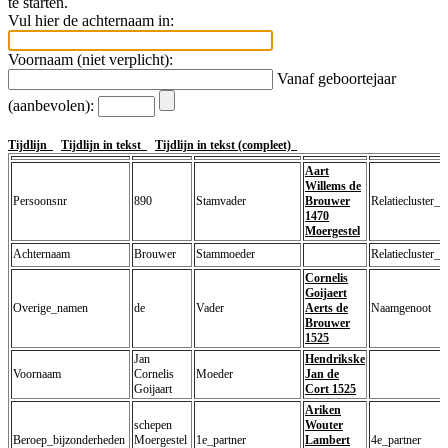
te starten.
Vul hier de achternaam in:
Voornaam (niet verplicht):
Vanaf geboortejaar
(aanbevolen):
Tijdlijn
Tijdlijn in tekst
Tijdlijn in tekst (compleet)
Aart
Willems de
Persoonsnr
890
Stamvader
Brouwer
Relatiecluster_1
1470
Moergestel
Achternaam
Brouwer
Stammoeder
Relatiecluster_2
Cornelis
Goijaert
Overige_namen
de
Vader
Aerts de
Naamgenoot
Brouwer
1525
Jan
Hendrikske
Voornaam
Cornelis
Moeder
Jan de
Goijaart
Cort 1525
Ariken
schepen
Wouter
Beroep_bijzonderheden
Moergestel
1e_partner
Lambert
4e_partner