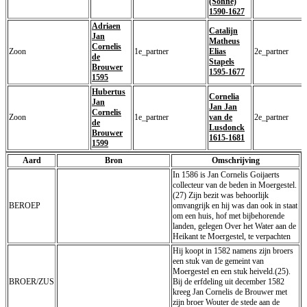
(Sonne)
1590-1627
Adriaen
Catalijn
Jan
Matheus
Cornelis
Zoon
1e_partner
Elias
2e_partner
de
Stapels
Brouwer
1595-1677
1595
Hubertus
Cornelia
Jan
Jan Jan
Cornelis
Zoon
1e_partner
van de
2e_partner
de
Lusdonck
Brouwer
1615-1681
1599
Aard
Bron
Omschrijving
In 1586 is Jan Cornelis Goijaerts
collecteur van de beden in Moergestel.
(27) Zijn bezit was behoorlijk
BEROEP
omvangrijk en hij was dan ook in staat
om een huis, hof met bijbehorende
landen, gelegen Over het Water aan de
Heikant te Moergestel, te verpachten
Hij koopt in 1582 namens zijn broers
een stuk van de gemeint van
Moergestel en een stuk heiveld.(25).
BROER/ZUS
Bij de erfdeling uit december 1582
kreeg Jan Cornelis de Brouwer met
zijn broer Wouter de stede aan de